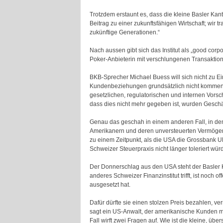
Trotzdem erstaunt es, dass die kleine Basler Kant
Beitrag zu einer zukunftsfähigen Wirtschaft; wir
zukünftige Generationen.“
Nach aussen gibt sich das Institut als „good cor
Poker-Anbieterin mit verschlungenen Transaktion
BKB-Sprecher Michael Buess will sich nicht zu 
Kundenbeziehungen grundsätzlich nicht kommenti
gesetzlichen, regulatorischen und internen Vors
dass dies nicht mehr gegeben ist, wurden Gesc
Genau das geschah in einem anderen Fall, in dem 
Amerikanern und deren unversteuerten Vermögen a
zu einem Zeitpunkt, als die USA die Grossbank U
Schweizer Steuerpraxis nicht länger toleriert wür
Der Donnerschlag aus den USA steht der Basler K
anderes Schweizer Finanzinstitut trifft, ist noch
ausgesetzt hat.
Dafür dürfte sie einen stolzen Preis bezahlen, ve
sagt ein US-Anwalt, der amerikanische Kunden mit
Fall wirft zwei Fragen auf. Wie ist die kleine, 