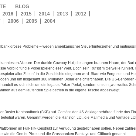
TE
BLOG
2016
2015
2014
2013
2012
7
2006
2005
2004
nalbank grosse Probleme – wegen amerikanischer Steuerhinterzieher und mutmassl
bekanntesten Akteure. Der dunkle Cowboy-Hut, die langen braunen Haare, der Bar
Vorbild für die Pokerspieler dieser Welt. Doch sein Ruf ist mittlerweile ruiniert. 
okerspieler aller Zeiten“ in die Geschichte eingehen wird. Stars wie Ferguson und 
etrogen und um insgesamt 300 Millionen Dollar erleichtert haben. Die US-Behörde
andelt es sich nicht um ein legales Poker-Portal, sondern um ein „weltweites Schne
nahmen aus dem laufenden Spielbetrieb in die eigene Tasche abgezweigt.
 der Basler Kantonalbank (BKB) auf. Gemäss der US-Anklagebehörde führte das Finan
 beteiligt waren. Genannt werden die Ranston Ltd., die Mailmedia und Vantage Ltd
Plattformen im Full-Tilt-Konstrukt zur Verfügung gestellt haben sollen. Neben zahl
te wie die Genfer Pictet und die Grossbanken Barclays und Citibank genannt.