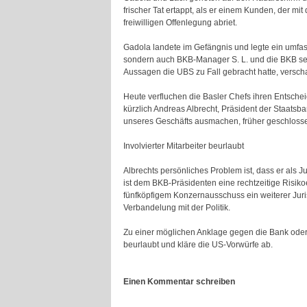
frischer Tat ertappt, als er einem Kunden, der m
freiwilligen Offenlegung abriet.
Gadola landete im Gefängnis und legte ein umfasse
sondern auch BKB-Manager S. L. und die BKB sel
Aussagen die UBS zu Fall gebracht hatte, versc
Heute verfluchen die Basler Chefs ihren Entscheid
kürzlich Andreas Albrecht, Präsident der Staatsba
unseres Geschäfts ausmachen, früher geschlosse
Involvierter Mitarbeiter beurlaubt
Albrechts persönliches Problem ist, dass er als
ist dem BKB-Präsidenten eine rechtzeitige Risik
fünfköpfigem Konzernausschuss ein weiterer Juri
Verbandelung mit der Politik.
Zu einer möglichen Anklage gegen die Bank oder 
beurlaubt und kläre die US-Vorwürfe ab.
Einen Kommentar schreiben