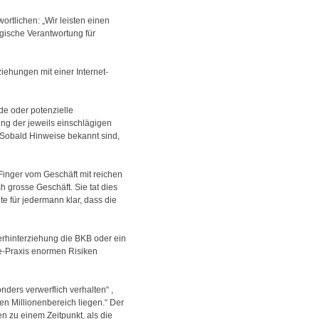
ortlichen: „Wir leisten einen
ogische Verantwortung für
iehungen mit einer Internet-
e oder potenzielle
ng der jeweils einschlägigen
 „Sobald Hinweise bekannt sind,
 Finger vom Geschäft mit reichen
 grosse Geschäft. Sie tat dies
 für jedermann klar, dass die
erhinterziehung die BKB oder ein
ore-Praxis enormen Risiken
nders verwerflich verhalten“ ,
en Millionenbereich liegen.“ Der
n zu einem Zeitpunkt, als die