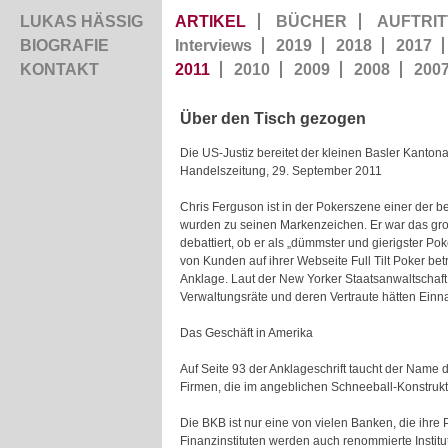
LUKAS HÄSSIG
ARTIKEL
BÜCHER
AUFTRIT
BIOGRAFIE
Interviews
2019
2018
2017
KONTAKT
2011
2010
2009
2008
200
Über den Tisch gezogen
Die US-Justiz bereitet der kleinen Basler Kanto
Handelszeitung, 29. September 2011
Chris Ferguson ist in der Pokerszene einer der 
wurden zu seinen Markenzeichen. Er war das grosse 
debattiert, ob er als „dümmster und gierigster P
von Kunden auf ihrer Webseite Full Tilt Poker b
Anklage. Laut der New Yorker Staatsanwaltschaft h
Verwaltungsräte und deren Vertraute hätten Ein
Das Geschäft in Amerika
Auf Seite 93 der Anklageschrift taucht der Name
Firmen, die im angeblichen Schneeball-Konstrukt
Die BKB ist nur eine von vielen Banken, die ihre 
Finanzinstituten werden auch renommierte Institu