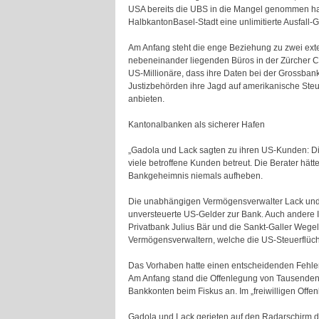
USA bereits die UBS in die Mangel genommen hatte
HalbkantonBasel-Stadt eine unlimitierte Ausfall-
Am Anfang steht die enge Beziehung zu zwei ex
nebeneinander liegenden Büros in der Zürcher Cit
US-Millionäre, dass ihre Daten bei der Grossbank
Justizbehörden ihre Jagd auf amerikanische Ste
anbieten.
Kantonalbanken als sicherer Hafen
„Gadola und Lack sagten zu ihren US-Kunden: Die
viele betroffene Kunden betreut. Die Berater hä
Bankgeheimnis niemals aufheben.
Die unabhängigen Vermögensverwalter Lack und Ga
unversteuerte US-Gelder zur Bank. Auch andere In
Privatbank Julius Bär und die Sankt-Galler Weg
Vermögensverwaltern, welche die US-Steuerflüch
Das Vorhaben hatte einen entscheidenden Fehler
Am Anfang stand die Offenlegung von Tausenden 
Bankkonten beim Fiskus an. Im „freiwilligen O
Gadola und Lack gerieten auf den Radarschirm de