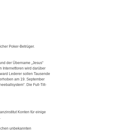
icher Poker-Betrüger.
t und der Übername „Jesus“
In Internetforen wird darüber
Howard Lederer sollen Tausende
n erhoben am 19. September
eballsystem“. Die Full-Tilt-
zinstitut Konten für einige
.
reichen unbekannten