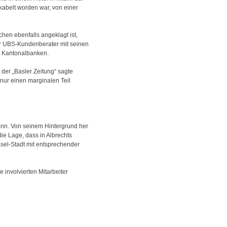
kabelt worden war, von einer
hen ebenfalls angeklagt ist,
er UBS-Kundenberater mit seinen
r Kantonalbanken.
 der „Basler Zeitung“ sagte
 nur einen marginalen Teil
ann. Von seinem Hintergrund her
ie Lage, dass in Albrechts
asel-Stadt mit entsprechender
involvierten Mitarbeiter