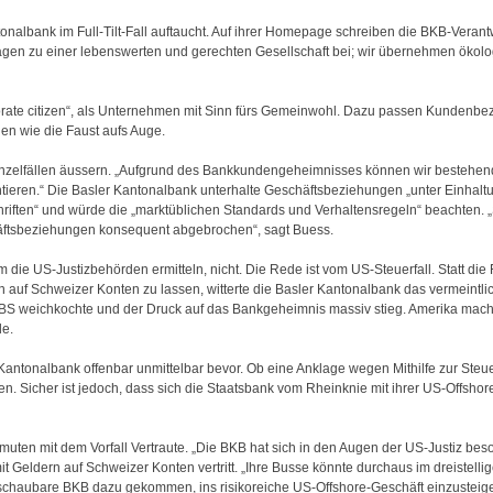
onalbank im Full-Tilt-Fall auftaucht. Auf ihrer Homepage schreiben die BKB-Verantw
 tragen zu einer lebenswerten und gerechten Gesellschaft bei; wir übernehmen ökol
porate citizen“, als Unternehmen mit Sinn fürs Gemeinwohl. Dazu passen Kundenbez
en wie die Faust aufs Auge.
Einzelfällen äussern. „Aufgrund des Bankkundengeheimnisses können wir bestehend
eren.“ Die Basler Kantonalbank unterhalte Geschäftsbeziehungen „unter Einhaltu
chriften“ und würde die „marktüblichen Standards und Verhaltensregeln“ beachten.
häftsbeziehungen konsequent abgebrochen“, sagt Buess.
die US-Justizbehörden ermitteln, nicht. Die Rede ist vom US-Steuerfall. Statt die
uf Schweizer Konten zu lassen, witterte die Basler Kantonalbank das vermeintlich
BS weichkochte und der Druck auf das Bankgeheimnis massiv stieg. Amerika machte
de.
antonalbank offenbar unmittelbar bevor. Ob eine Anklage wegen Mithilfe zur Steu
 offen. Sicher ist jedoch, dass sich die Staatsbank vom Rheinknie mit ihrer US-Offsh
rmuten mit dem Vorfall Vertraute. „Die BKB hat sich in den Augen der US-Justiz beso
 Geldern auf Schweizer Konten vertritt. „Ihre Busse könnte durchaus im dreistellig
überschaubare BKB dazu gekommen, ins risikoreiche US-Offshore-Geschäft einzusteige