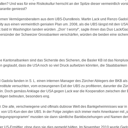
n? Und was für eine Risikokultur herrscht an der Spitze dieser vermeintlich vors
Garantie geniesst?
ternen Vermögensberatern aus dem UBS-Dunstkreis. Martin Lack und Renzo Gadola
y aus einen vermeintlich genialen Plan um. 2008, als die UBS längst mit den USA 
 bald in Washington landen würden. „Don‘ t worry!“, sagte ihnen das Duo Lack/Gad
uersünder der Schweizer Grossbanken verschärfen, würden die beiden eine sicher
 Kantonalbanken sind das Sicherste des Sicheren, die Basler KB ist das Nonplusul
tten geglaubt, dass die USA noch so viel Druck aufsetzen könnten, die Staatsbank
dola fanden in S. L. einen internen Manager des Zürcher Ablegers der BKB als Ve
stitute versuchten, vom erzwungenen Exit der UBS zu profitieren, darunter die Zü
elin. Doch gemäss Anklage der USA gegen Lack war die Kooperation zwischen der
tigen betreuten, besonders eng.
. Die alte, verschwiegene und oftmals dubiose Welt des Bankgeheimnisses war 
von US-Kun-den der UBS. In der Folge zeigten sich immer mehr Amerikaner mit 
ffenlegungsprogramm“ mussten sie dann sämtliche Bankbeziehungen und Namen de
r US-Ermittler, ohne dass sie dies gemerkt hätten. Im November 2010 wurde Gadol