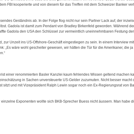
it dem FBI kooperierte und von diesem für das Treffen mit dem Schweizer Banker ver
ndes Geständnis ab. In der Folge flog nicht nur sein Partner Lack auf, der inzwisc
bst. Gadola ist damit zum Pendant von Bradley Birkenfeld geworden. Während d
haffte Gadola den USA den Schlüssel zur vermeintlich uneinnehmbaren Festung de
, zur Unzeit ins US-Offshore-Geschäft eingestiegen zu sein. In einem Interview mit
nk: „Es wäre wohl gescheiter gewesen, wir hätten die Tür für die Amerikaner, die ja
n.“
 Jurist einer renommierten Basler Kanzlei kaum fehlendes Wissen geltend machen k
oeinschätzung in Sachen unversteuerte US-Gelder zuzumuten. Nicht besser macht d
st sitzt und mit Vizepräsident Ralph Lewin sogar noch ein Ex-Regierungsrat von B
einzelne Exponenten wollte sich BKB-Sprecher Buess nicht äussern. Man habe die 