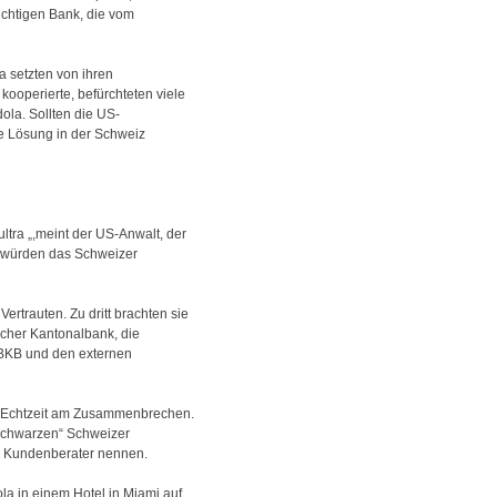
ichtigen Bank, die vom
 setzten von ihren
kooperierte, befürchteten viele
ola. Sollten die US-
e Lösung in der Schweiz
tra „,meint der US-Anwalt, der
en würden das Schweizer
rtrauten. Zu dritt brachten sie
rcher Kantonalbank, die
 BKB und den externen
in Echtzeit am Zusammenbrechen.
„schwarzen“ Schweizer
r Kundenberater nennen.
a in einem Hotel in Miami auf