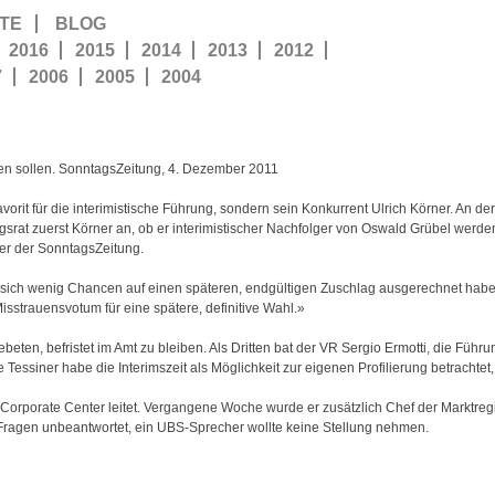
TE
BLOG
2016
2015
2014
2013
2012
7
2006
2005
2004
den sollen. SonntagsZeitung, 4. Dezember 2011
rit für die interimistische Führung, sondern sein Konkurrent Ulrich Körner. An der
srat zuerst Körner an, ob er interimistischer Nachfolger von Oswald Grübel werde
er der SonntagsZeitung.
r sich wenig Chancen auf einen späteren, endgültigen Zuschlag ausgerechnet ha
Misstrauensvotum für eine spätere, definitive Wahl.»
ebeten, befristet im Amt zu bleiben. Als Dritten bat der VR Sergio Ermotti, die Führ
e Tessiner habe die Interimszeit als Möglichkeit zur eigenen Profilierung betrachtet
orporate Center leitet. Vergangene Woche wurde er zusätzlich Chef der Marktregi
 Fragen unbeantwortet, ein UBS-Sprecher wollte keine Stellung nehmen.