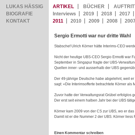
LUKAS HÄSSIG
ARTIKEL
BÜCHER
AUFTRIT
BIOGRAFIE
Interviews
2019
2018
2017
KONTAKT
2011
2010
2009
2008
200
Sergio
Ermotti
war nur dritte
Wahl
Stabschef Ulrich Körner hätte Interims-CEO wer
Nicht der heutige UBS-CEO Sergio Ermotti war Favo
September in Singapur fragte der UBS-Verwaltung
Quellen inner- und ausserhalb der UBS gegenüb
Der 49-jährige Deutsche habe abgelehnt, weil e
sagt: «Die Interimsofferte betrachtete Körner als 
Zuvor hatte der Verwaltungsrat Grübel erfolglos g
Der erst seit einem halben Jahr bei der UBS tätig
Körner kam 2009 von der CS zur UBS, wo er das C
Damit ist er die Nummer 2 der UBS. Körner liess
Einen Kommentar schreiben