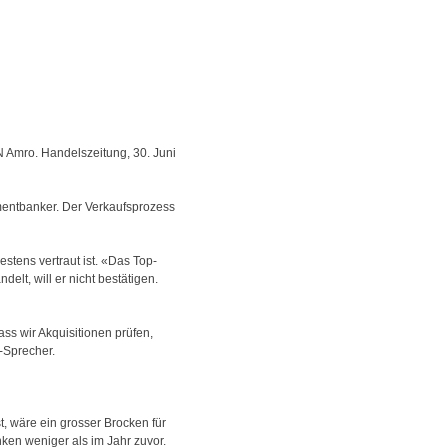
N Amro. Handelszeitung, 30. Juni
tmentbanker. Der Verkaufsprozess
stens vertraut ist. «Das Top-
elt, will er nicht bestätigen.
ss wir Akquisitionen prüfen,
-Sprecher.
, wäre ein grosser Brocken für
ken weniger als im Jahr zuvor.