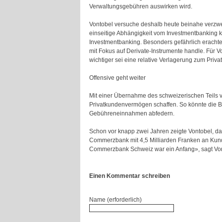
Verwaltungsgebühren auswirken wird.
Vontobel versuche deshalb heute beinahe verzwe
einseitige Abhängigkeit vom Investmentbanking kö
Investmentbanking. Besonders gefährlich erachte
mit Fokus auf Derivate-Instrumente handle. Für V
wichtiger sei eine relative Verlagerung zum Priva
Offensive geht weiter
Mit einer Übernahme des schweizerischen Teils 
Privatkundenvermögen schaffen. So könnte die B
Gebühreneinnahmen abfedern.
Schon vor knapp zwei Jahren zeigte Vontobel, da
Commerzbank mit 4,5 Milliarden Franken an Kunde
Commerzbank Schweiz war ein Anfang», sagt Vont
Einen Kommentar schreiben
Name (erforderlich)