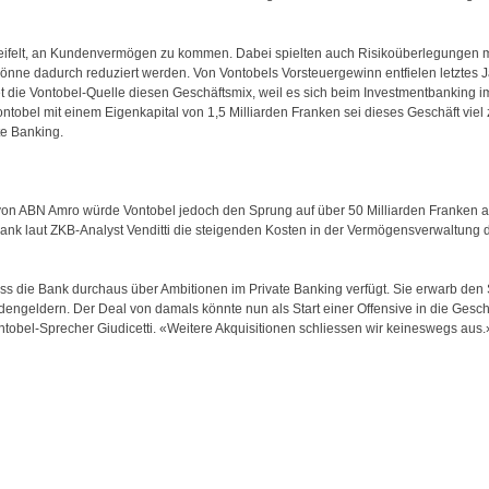
ifelt, an Kundenvermögen zu kommen. Dabei spielten auch Risikoüberlegungen mit,
nne dadurch reduziert werden. Von Vontobels Vorsteuergewinn entfielen letztes Jah
t die Vontobel-Quelle diesen Geschäftsmix, weil es sich beim Investmentbanking i
ontobel mit einem Eigenkapital von 1,5 Milliarden Franken sei dieses Geschäft vi
te Banking.
von ABN Amro würde Vontobel jedoch den Sprung auf über 50 Milliarden Franken a
ank laut ZKB-Analyst Venditti die steigenden Kosten in der Vermögensverwaltung 
ss die Bank durchaus über Ambitionen im Private Banking verfügt. Sie erwarb den
ngeldern. Der Deal von damals könnte nun als Start einer Offen­sive in die Gesc
obel-Sprecher Giudicetti. «Weitere Akquisitionen schliessen wir keineswegs aus.