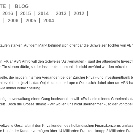
TE
BLOG
2016
2015
2014
2013
2012
7
2006
2005
2004
ukäufen stärken. Auf dem Markt befindet sich offenbar die Schweizer Tochter von AB
n. «Klar, ABN Amro will den Schweizer Ast verkaufen», sagt der altgediente Inves
 Tür stehen dürfte, so der Insider, der namentlich nicht erwähnt werden möchte.
lle, die mit den internen Vorgängen bei der Zürcher Privat- und Investmentbank be
erzeichnet, jetzt ist das Objekt unter der Lupe.» Ob es sich dabei aber um ABN hand
ie immer keine Stellung.
ermögensverwaltung einen Gang hochschalten will. «Es ist ein offenes Geheimnis, da
cetti. Doch die Grösse stimmt. «Wir wollen uns nicht übernehmen», so der Vontobel
ltweite Geschäft mit den Privatkunden des holländischen Finanzkonzerns umfasst
ie Holländer Kundenvermögen über 14 Milliarden Franken, knapp 2 Milliarden Fran