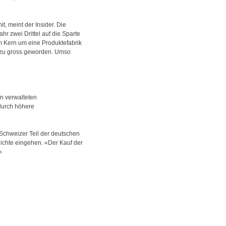
 meint der Insider. Die
r zwei Drittel auf die Sparte
m Kern um eine Produktefabrik
el zu gross geworden. Umso
n verwalteten
durch höhere
 Schweizer Teil der deutschen
hichte eingehen. «Der Kauf der
»