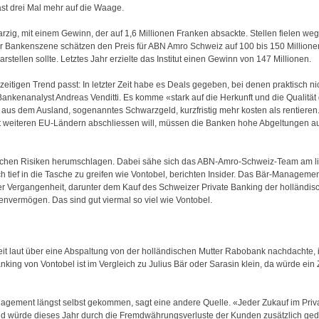
ast drei Mal mehr auf die Waage.
rzig, mit einem Gewinn, der auf 1,6 Millionen Franken absackte. Stellen fielen weg
r Bankenszene schätzen den Preis für ABN Amro Schweiz auf 100 bis 150 Millione
stellen sollte. Letztes Jahr erzielte das Institut einen Gewinn von 147 Millionen.
zeitigen Trend passt: In letzter Zeit habe es Deals gegeben, bei denen praktisch n
kenanalyst Andreas Venditti. Es komme «stark auf die Herkunft und die Qualität d
 aus dem Ausland, sogenanntes Schwarzgeld, kurzfristig mehr kosten als rentiere
t weiteren EU-Ländern abschliessen will, müssen die Banken hohe Abgeltungen au
chen Risiken herumschlagen. Dabei sähe sich das ABN-Amro-Schweiz-Team am lieb
ich tief in die Tasche zu greifen wie Vontobel, berichten Insider. Das Bär-Manageme
 Vergangenheit, darunter dem Kauf des Schweizer Private Banking der holländisc
nvermögen. Das sind gut viermal so viel wie Vontobel.
Zeit laut über eine Abspaltung von der holländischen Mutter Rabobank nachdachte, i
nking von Vontobel ist im Vergleich zu Julius Bär oder Sarasin klein, da würde ei
agement längst selbst gekommen, sagt eine andere Quelle. «Jeder Zukauf im Priv
nd würde dieses Jahr durch die Fremdwährungsverluste der Kunden zusätzlich gedrü