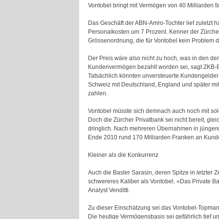
Vontobel bringt mit Vermögen von 40 Milliarden f
Das Geschäft der ABN-Amro-Tochter lief zuletzt ha
Personalkosten um 7 Prozent. Kenner der Zürche
Grössenordnung, die für Vontobel kein Problem dar
Der Preis wäre also nicht zu hoch, was in den der
Kundenvermögen bezahlt worden sei, sagt ZKB-Ban
Tatsächlich könnten unversteuerte Kundengelder
Schweiz mit Deutschland, England und später mi
zahlen.
Vontobel müsste sich demnach auch noch mit sol
Doch die Zürcher Privatbank sei nicht bereit, gle
dringlich. Nach mehreren Übernahmen in jüngerer
Ende 2010 rund 170 Milliarden Franken an Kunde
Kleiner als die Konkurrenz
Auch die Basler Sarasin, deren Spitze in letzter 
schwereres Kaliber als Vontobel. «Das Private Ba
Analyst Venditti.
Zu dieser Einschätzung sei das Vontobel-Topman
Die heutige Vermögensbasis sei gefährlich tief u