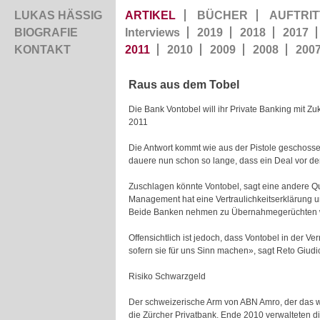
LUKAS HÄSSIG
ARTIKEL
BÜCHER
AUFTRIT
BIOGRAFIE
Interviews
2019
2018
2017
KONTAKT
2011
2010
2009
2008
200
Raus aus dem Tobel
Die Bank Vontobel will ihr Private Banking mit Z
2011
Die Antwort kommt wie aus der Pistole geschosse
dauere nun schon so lange, dass ein Deal vor der
Zuschlagen könnte Vontobel, sagt eine andere Que
Management hat eine Vertraulichkeitserklärung unt
Beide Banken nehmen zu Übernahmegerüch­ten w
Offensichtlich ist jedoch, dass Vontobel in der V
sofern sie für uns Sinn machen», sagt Reto Giudi
Risiko Schwarzgeld
Der schweizerische Arm von ABN Amro, der das we
die Zürcher Privatbank. Ende 2010 verwalteten d