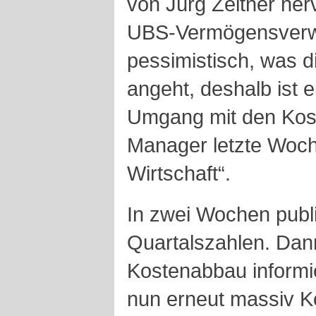
von Jürg Zeltner her
UBS-Vermögensverwa
pessimistisch, was d
angeht, deshalb ist e
Umgang mit den Kost
Manager letzte Woch
Wirtschaft“.
In zwei Wochen publi
Quartalszahlen. Dann
Kostenabbau informi
nun erneut massiv K