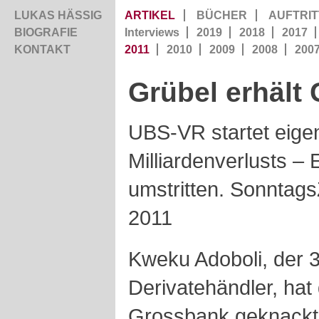
LUKAS HÄSSIG
ARTIKEL
BÜCHER
AUFTRIT
BIOGRAFIE
Interviews
2019
2018
2017
KONTAKT
2011
2010
2009
2008
200
Grübel erhält 
UBS-VR startet eige
Milliardenverlusts – 
umstritten. Sonntag
2011
Kweku Adoboli, der 
Derivatehändler, hat
Grossbank geknack