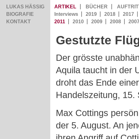
LUKAS HÄSSIG
ARTIKEL
BÜCHER
AUFTRIT
BIOGRAFIE
Interviews
2019
2018
2017
KONTAKT
2011
2010
2009
2008
200
Gestutzte Flüg
Der grösste unabhä
Aquila taucht in der
droht das Ende einer
Handelszeitung, 15.
Max Cottings persönl
der 5. August. An je
ihren Angriff auf Cot