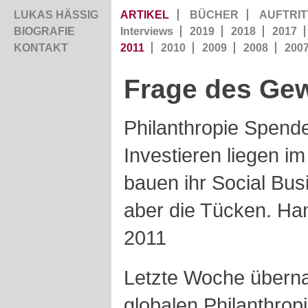
LUKAS HÄSSIG
ARTIKEL
BÜCHER
AUFTRIT
BIOGRAFIE
Interviews
2019
2018
2017
KONTAKT
2011
2010
2009
2008
200
Frage des Ge
Philanthropie Spend
Investieren liegen i
bauen ihr Social Bus
aber die Tücken. Han
2011
Letzte Woche überna
globalen Philanthrop