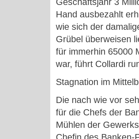
Geschäftsjahr 3 Mill
Hand ausbezahlt erhal
wie sich der damali
Grübel überweisen l
für immerhin 65000 M
war, führt Collardi r
Stagnation im Mittel
Die nach wie vor se
für die Chefs der Ba
Mühlen der Gewerksc
Chefin des Banken-P