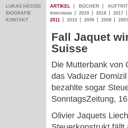
LUKAS HÄSSIG
ARTIKEL
BÜCHER
AUFTRIT
BIOGRAFIE
Interviews
2019
2018
2017
KONTAKT
2011
2010
2009
2008
200
Fall Jaquet wi
Suisse
Die Mutterbank von 
das Vaduzer Domizil
bezahlte sogar Steue
SonntagsZeitung, 16
Olivier Jaquets Liec
Steuerkonstrukt fällt