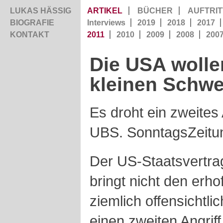
LUKAS HÄSSIG
ARTIKEL
BÜCHER
AUFTRIT
BIOGRAFIE
Interviews
2019
2018
2017
KONTAKT
2011
2010
2009
2008
200
Die USA wolle
kleinen Schwe
Es droht ein zweites
UBS. SonntagsZeitun
Der US-Staatsvertra
bringt nicht den erho
ziemlich offensichtli
einen zweiten Angriff