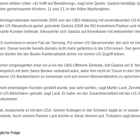
em milden Urteil. «Er hofft auf Bewährung», sagt eine Quelle. Gadola bestätigt, da
it den gemeinsamen Kindern, 11 und 13, in der Nähe Washingtons.
r Vermögensberater wechselte 2005 von der UBS-Abteilung mit unversteuerten US-K
nter US-Steuerdruck geriet, gründete Gadola 2009 die RG Investment Partner und m
uerte Kunden betreute, fokussierte sich Gadola auf Amerikaner mit deklarierten 
ch zumindest in einem Fall als Tarnung. Für einen US-Steuersünder, der sich im G
ers. Dieser konnte bereits damals nicht mehr gefahrlos in die USA reisen. Der g
n Gelder bei der Basler Kantonalbank sicher vor einem US-Zugriff wären.
 einer vorgelagerten Insel vis-à-vis der UBS-Offshore-Zentrale, traf Gadola am 8
Gespräch mit dem Swiss Banker verkabelt wäre, wäre ihm nicht im Traum in den S
f seine US-Bankenlizenz zu verweisen und von einem Missverständnis zu sprechen
inem ehemaligen Kunden gestellt wurde, war sehr perfid», sagt Martin Lack, Zürch
n US-Behörden» gehabt, sagt Lack. Er habe «in der Zusammenarbeit mit der US-Jus
szukommen.
h, kooperierte er mit den USA. Seinen Kollegen in der Schweiz sagte er, er würde
t würde. Auch seinem Partner Lack tischte er diese Version auf. Trotzdem sagt diese
liche Folge