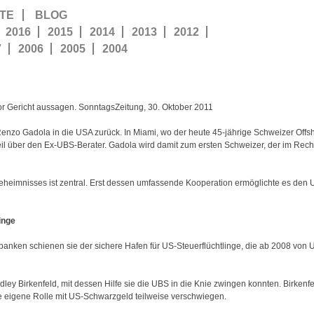
TE
BLOG
2016
2015
2014
2013
2012
7
2006
2005
2004
r Gericht aussagen. SonntagsZeitung, 30. Oktober 2011
 Renzo Gadola in die USA zurück. In Miami, wo der heute 45-jährige Schweizer Offsh
eil über den Ex-UBS-Berater. Gadola wird damit zum ersten Schweizer, der im Recht
heimnisses ist zentral. Erst dessen umfassende Kooperation ermöglichte es den U
inge
banken schienen sie der sichere Hafen für US-Steuerflüchtlinge, die ab 2008 von U
ley Birkenfeld, mit dessen Hilfe sie die UBS in die Knie zwingen konnten. Birkenf
ne eigene Rolle mit US-Schwarzgeld teilweise verschwiegen.