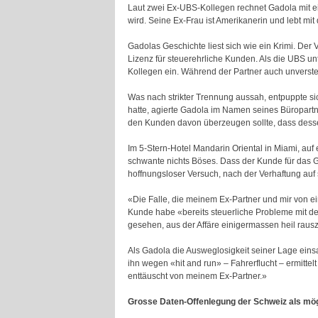
Laut zwei Ex-UBS-Kollegen rechnet Gadola mit ein
wird. Seine Ex-Frau ist Amerikanerin und lebt m
Gadolas Geschichte liest sich wie ein Krimi. De
Lizenz für steuerehrliche Kunden. Als die UBS u
Kollegen ein. Während der Partner auch unverste
Was nach strikter Trennung aussah, entpuppte si
hatte, agierte Gadola im Namen seines Büropartn
den Kunden davon überzeugen sollte, dass desse
Im 5-Stern-Hotel Mandarin Oriental in Miami, auf
schwante nichts Böses. Dass der Kunde für das 
hoffnungsloser Versuch, nach der Verhaftung au
«Die Falle, die meinem Ex-Partner und mir von e
Kunde habe «bereits steuerliche Probleme mit de
gesehen, aus der Affäre einigermassen heil rau
Als Gadola die Ausweglosigkeit seiner Lage einsa
ihn wegen «hit and run» – Fahrerflucht – ermittel
enttäuscht von meinem Ex-Partner.»
Grosse Daten-Offenlegung der Schweiz als mög