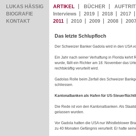
LUKAS HÄSSIG
ARTIKEL
BÜCHER
AUFTRIT
BIOGRAFIE
Interviews
2019
2018
2017
KONTAKT
2011
2010
2009
2008
200
Das letzte Schlupfloch
Der Schweizer Banker Gadola wird in den USA vo
Ein Jahr nach seiner Verhaftung in Florida kehrt
wurde, fällt ein Richter am 18. November das Urt
rechtskräftig verurteilt wird.
Gadolas Rolle beim Zerfall des Schweizer Bankge
schliessen.
Kantonalbanken als Hafen für US-Steuerflüchtl
Die Rede ist von den Kantonalbanken. Als Staats
gelassen wurden.
Vor Gadola hatten die USA nur Whistleblower Brad
zu 40 Monaten Gefängnis verurteilt. Er hatte sei