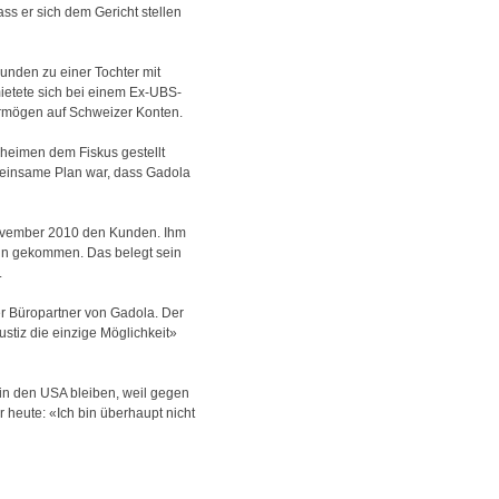
ss er sich dem Gericht stellen
unden zu einer Tochter mit
ietete sich bei einem Ex-UBS-
Vermögen auf Schweizer Konten.
eheimen dem Fiskus gestellt
emeinsame Plan war, dass Gadola
. November 2010 den Kunden. Ihm
inn gekommen. Das belegt sein
.
er Büropartner von Gadola. Der
tiz die einzige Möglichkeit»
 in den USA bleiben, weil gegen
r heute: «Ich bin überhaupt nicht