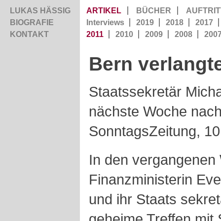
LUKAS HÄSSIG
ARTIKEL
BÜCHER
AUFTRIT
BIOGRAFIE
Interviews
2019
2018
2017
KONTAKT
2011
2010
2009
2008
200
Bern verlangt
Staatssekretär Micha
nächste Woche nach
SonntagsZeitung, 10.
In den vergangenen
Finanzministerin Ev
und ihr Staats sekre
geheime Treffen mit