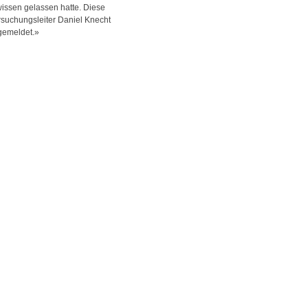
ssen gelassen hatte. Diese
rsuchungsleiter Daniel Knecht
 gemeldet.»