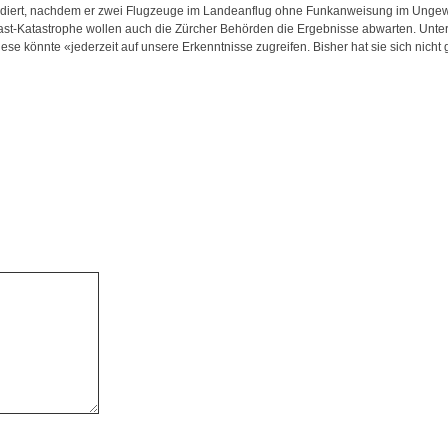
diert, nachdem er zwei Flugzeuge im Landeanflug ohne Funkanweisung im Ungewi
r Fast-Katastrophe wollen auch die Zürcher Behörden die Ergebnisse abwarten. Unte
ese könnte «jederzeit auf unsere Erkenntnisse zugreifen. Bisher hat sie sich nicht