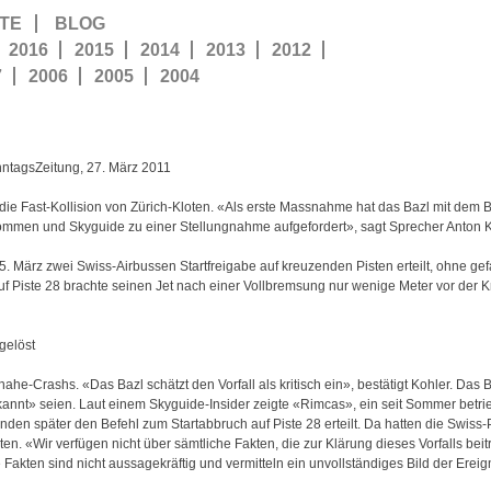
TE
BLOG
2016
2015
2014
2013
2012
7
2006
2005
2004
onntagsZeitung, 27. März 2011
t die Fast-Kollision von Zürich-Kloten. «Als erste Massnahme hat das Bazl mit dem B
mmen und Skyguide zu einer Stellungnahme aufgefordert», sagt Sprecher Anton K
5. März zwei Swiss-Airbussen Startfreigabe auf kreuzenden Pisten erteilt, ohne ge
f Piste 28 brachte seinen Jet nach einer Vollbremsung nur wenige Meter vor der K
gelöst
ahe-Crashs. «Das Bazl schätzt den Vorfall als kritisch ein», bestätigt Kohler. Das
nnt» seien. Laut einem Skyguide-Insider zeigte «Rimcas», ein seit Sommer betri
den später den Befehl zum Startabbruch auf Piste 28 erteilt. Da hatten die Swiss-
en. «Wir verfügen nicht über sämtliche Fakten, die zur Klärung dieses Vorfalls bei
ten sind nicht aussagekräftig und vermitteln ein unvollständiges Bild der Ereig