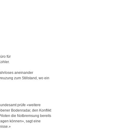
üro für
ohler.
fahrloses aneinander
reuzung zum Stillstand, wo ein
 Bundesamt prüfe «weitere
ebener Bodenradar, den Konflikt
Piloten die Notbremsung bereits
tragen können», sagt eine
nisse.»