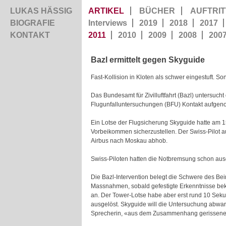
LUKAS HÄSSIG
ARTIKEL
BÜCHER
AUFTRIT
BIOGRAFIE
Interviews
2019
2018
2017
KONTAKT
2011
2010
2009
2008
200
Bazl ermittelt gegen Skyguide
Fast-Kollision in Kloten als schwer eingestuft. S
Das Bundesamt für Zivilluftfahrt (Bazl) untersuch
Flugunfalluntersuchungen (BFU) Kontakt aufgeno
Ein Lotse der Flugsicherung Skyguide hatte am 1
Vorbeikommen sicherzustellen. Der Swiss-Pilot au
Airbus nach Moskau abhob.
Swiss-Piloten hatten die Notbremsung schon aus
Die Bazl-Intervention belegt die Schwere des Bein
Massnahmen, sobald gefestigte Erkenntnisse beka
an. Der Tower-Lotse habe aber erst rund 10 Sekun
ausgelöst. Skyguide will die Untersuchung abwart
Sprecherin, «aus dem Zusammenhang gerissene Fak