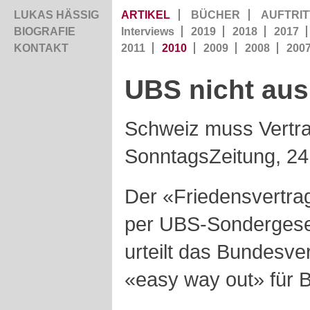
LUKAS HÄSSIG
ARTIKEL
BÜCHER
AUFTRIT
BIOGRAFIE
Interviews
2019
2018
2017
KONTAKT
2011
2010
2009
2008
200
UBS nicht au
Schweiz muss Vertra
SonntagsZeitung, 24
Der «Friedensvertra
per UBS-Sondergese
urteilt das Bundesve
«easy way out» für Be