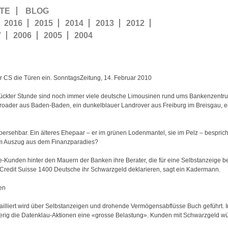
TE
BLOG
2016
2015
2014
2013
2012
7
2006
2005
2004
r CS die Türen ein. SonntagsZeitung, 14. Februar 2010
erückter Stunde sind noch immer viele deutsche Limousinen rund ums Bankenzentrum
Offroader aus Baden-Baden, ein dunkelblauer Landrover aus Freiburg im Breisga
übersehbar. Ein älteres Ehepaar – er im grünen Lodenmantel, sie im Pelz – bespri
dem Auszug aus dem Finanzparadies?
-Kunden hinter den Mauern der Banken ihre Berater, die für eine Selbstanzeige b
er Credit Suisse 1400 Deutsche ihr Schwarzgeld deklarieren, sagt ein Kadermann.
en
tailliert wird über Selbstanzeigen und drohende Vermögensabflüsse Buch geführt
rig die Datenklau-Aktionen eine «grosse Belastung». Kunden mit Schwarzgeld w