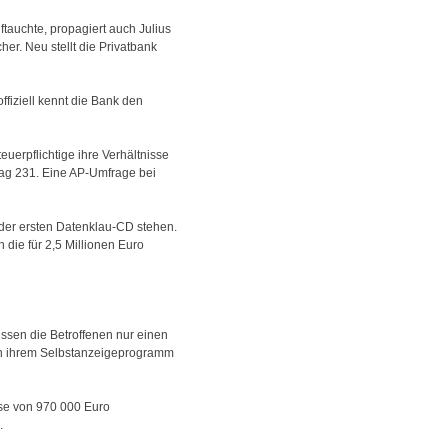
tauchte, propagiert auch Julius
r. Neu stellt die Privatbank
ffiziell kennt die Bank den
uerpflichtige ihre Verhältnisse
tag 231. Eine AP-Umfrage bei
 der ersten Datenklau-CD stehen.
die für 2,5 Millionen Euro
ssen die Betroffenen nur einen
A in ihrem Selbstanzeigeprogramm
sse von 970 000 Euro
.