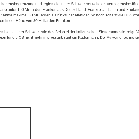
hadensbegrenzung und legten die in der Schweiz verwalteten Vermögensbeständ
app unter 100 Milliarden Franken aus Deutschland, Frankreich, Italien und Englan
nannte maximal 50 Milliarden als rückzugsgefährdet. So hoch schätzt die UBS off
n in der Höhe von 30 Milliarden Franken.
n bleibt in der Schweiz, wie das Beispiel der italienischen Steueramnestie zeigt.
ien für die CS nicht mehr interessant, sagt ein Kadermann. Der Aufwand rechne sic