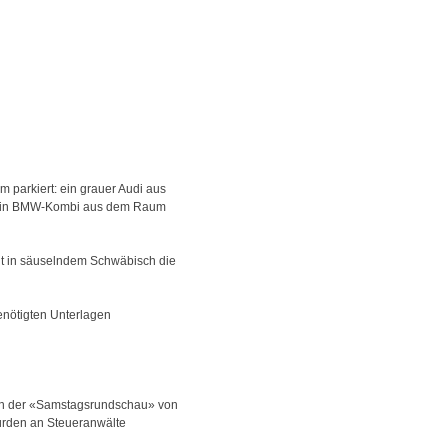
 parkiert: ein grauer Audi aus
u, ein BMW-Kombi aus dem Raum
cht in säuselndem Schwäbisch die
enötigten Unterlagen
. In der «Samstagsrundschau» von
ürden an Steueranwälte