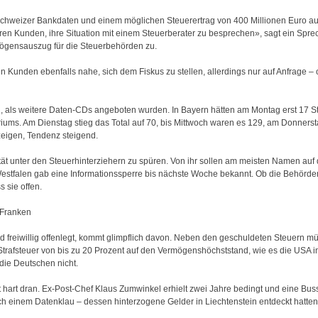
Schweizer Bankdaten und einem möglichen Steuerertrag von 400 Millionen Euro auf
 Kunden, ihre Situation mit einem Steuerberater zu besprechen», sagt ein Spreche
ögensauszug für die Steuerbehörden zu.
 Kunden ebenfalls nahe, sich dem Fiskus zu stellen, allerdings nur auf Anfrage – o
n, als weitere Daten-CDs angeboten wurden. In Bayern hätten am Montag erst 17 Ste
eriums. Am Dienstag stieg das Total auf 70, bis Mittwoch waren es 129, am Donners
eigen, Tendenz steigend.
ät unter den Steuerhinterziehern zu spüren. Von ihr sollen am meisten Namen auf
stfalen gab eine Informationssperre bis nächste Woche bekannt. Ob die Behörden 
 sie offen.
 Franken
freiwillig offenlegt, kommt glimpflich davon. Neben den geschuldeten Steuern mü
ne Strafsteuer von bis zu 20 Prozent auf den Vermögenshöchststand, wie es die US
die Deutschen nicht.
t hart dran. Ex-Post-Chef Klaus Zumwinkel erhielt zwei Jahre bedingt und eine Bu
einem Datenklau – dessen hinterzogene Gelder in Liechtenstein entdeckt hatten