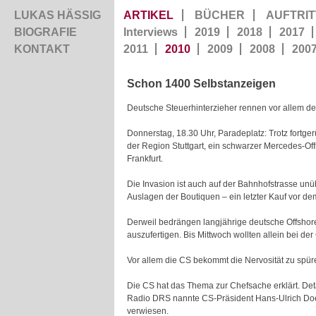
LUKAS HÄSSIG
ARTIKEL
BÜCHER
AUFTRIT
BIOGRAFIE
Interviews
2019
2018
2017
KONTAKT
2011
2010
2009
2008
200
Schon 1400 Selbstanzeigen
Deutsche Steuerhinterzieher rennen vor allem de
Donnerstag, 18.30 Uhr, Paradeplatz: Trotz fortg
der Region Stuttgart, ein schwarzer Mercedes-
Frankfurt.
Die Invasion ist auch auf der Bahnhofstrasse un
Auslagen der Boutiquen – ein letzter Kauf vor 
Derweil bedrängen langjährige deutsche Offshore
auszufertigen. Bis Mittwoch wollten allein bei d
Vor allem die CS bekommt die Nervosität zu spür
Die CS hat das Thema zur Chefsache erklärt. De
Radio DRS nannte CS-Präsident Hans-Ulrich Doe
verwiesen.