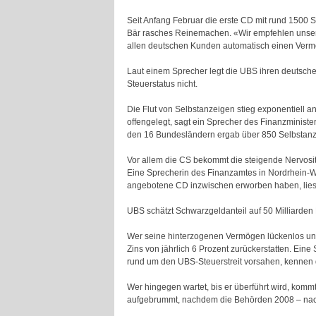
Seit Anfang Februar die erste CD mit rund 1500 
Bär rasches Reinemachen. «Wir empfehlen unseren
allen deutschen Kunden automatisch einen Verm
Laut einem Sprecher legt die UBS ihren deutschen
Steuerstatus nicht.
Die Flut von Selbstanzeigen stieg exponentiell a
offengelegt, sagt ein Sprecher des Finanzminist
den 16 Bundesländern ergab über 850 Selbstanz
Vor allem die CS bekommt die steigende Nervosit
Eine Sprecherin des Finanzamtes in Nordrhein-We
angebotene CD inzwischen erworben haben, liess
UBS schätzt Schwarzgeldanteil auf 50 Milliarden
Wer seine hinterzogenen Vermögen lückenlos und 
Zins von jährlich 6 Prozent zurückerstatten. Ei
rund um den UBS-Steuerstreit vorsahen, kennen 
Wer hingegen wartet, bis er überführt wird, komm
aufgebrummt, nachdem die Behörden 2008 – nach 