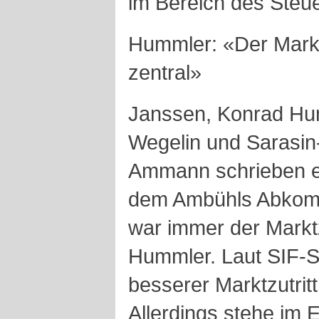
im Bereich des Steue
Hummler: «Der Marktz
zentral»
Janssen, Konrad Hu
Wegelin und Sarasin
Ammann schrieben ei
dem Ambühls Abkomm
war immer der Marktzu
Hummler. Laut SIF-Sp
besserer Marktzutritt
Allerdings stehe im 