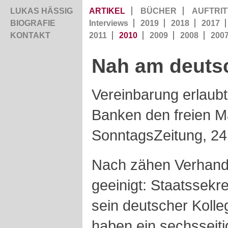
LUKAS HÄSSIG
ARTIKEL
BÜCHER
AUFTRIT
BIOGRAFIE
Interviews
2019
2018
2017
KONTAKT
2011
2010
2009
2008
200
Nah am deuts
Vereinbarung erlaub
Banken den freien Mar
SonntagsZeitung, 24
Nach zähen Verhand
geeinigt: Staatssekr
sein deutscher Koll
haben ein sechsseiti