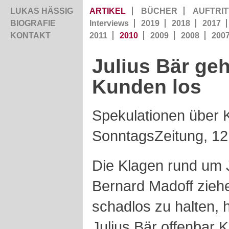
LUKAS HÄSSIG
ARTIKEL
BÜCHER
AUFTRIT
BIOGRAFIE
Interviews
2019
2018
2017
KONTAKT
2011
2010
2009
2008
200
Julius Bär geh
Kunden los
Spekulationen über 
SonntagsZeitung, 1
Die Klagen rund um 
Bernard Madoff zieh
schadlos zu halten, 
Julius Bär offenbar K