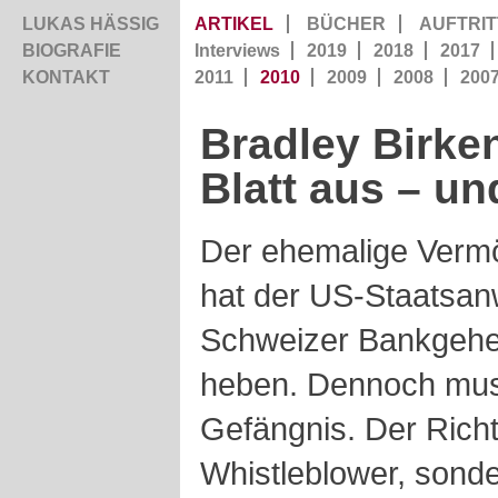
LUKAS HÄSSIG
ARTIKEL
BÜCHER
AUFTRIT
BIOGRAFIE
Interviews
2019
2018
2017
KONTAKT
2011
2010
2009
2008
200
Bradley Birken
Blatt aus – un
Der ehemalige Verm
hat der US-Staatsanw
Schweizer Bankgehe
heben. Dennoch muss
Gefängnis. Der Richt
Whistleblower, sonde