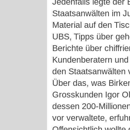
Jedenfalls legte der
Staatsanwälten im J
Material auf den Tis
UBS, Tipps über geh
Berichte über chiffr
Kundenberatern und V
den Staatsanwälten vi
Über das, was Birken
Grosskunden Igor Ole
dessen 200-Millione
vor verwaltete, erfuh
Offensichtlich wollt