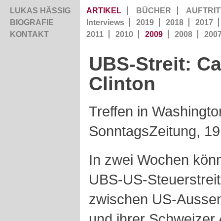
LUKAS HÄSSIG
ARTIKEL
BÜCHER
AUFTRIT
BIOGRAFIE
Interviews
2019
2018
2017
KONTAKT
2011
2010
2009
2008
200
UBS-Streit: C
Clinton
Treffen in Washingto
SonntagsZeitung, 19.
In zwei Wochen könn
UBS-US-Steuerstreit 
zwischen US-Aussenmi
und ihrer Schweizer 