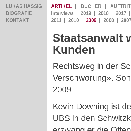
LUKAS HÄSSIG
ARTIKEL
BÜCHER
AUFTRIT
BIOGRAFIE
Interviews
2019
2018
2017
KONTAKT
2011
2010
2009
2008
200
Staatsanwalt 
Kunden
Rechtsweg in der Sch
Verschwörung». Sonn
2009
Kevin Downing ist d
UBS in den Schwitzk
erzwang er die Offe