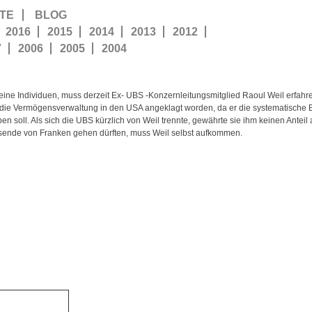
TE
BLOG
2016
2015
2014
2013
2012
7
2006
2005
2004
seine Individuen, muss derzeit Ex-
UBS
-Konzernleitungsmitglied
Raoul Weil
erfahr
r die Vermögensverwaltung in den USA angeklagt worden, da er die systematische B
en soll. Als sich die
UBS
kürzlich von Weil trennte, gewährte sie ihm keinen Antei
ausende von Franken gehen dürften, muss Weil selbst aufkommen.