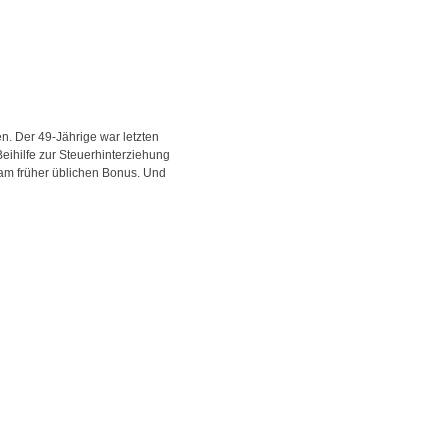
en. Der 49-Jährige war letzten
eihilfe zur Steuerhinterziehung
l am früher üblichen Bonus. Und