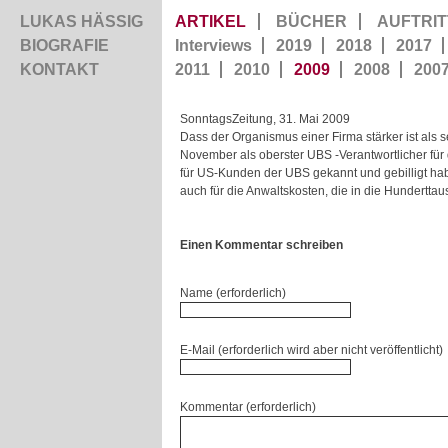
LUKAS HÄSSIG
ARTIKEL
BÜCHER
AUFTRIT
BIOGRAFIE
Interviews
2019
2018
2017
KONTAKT
2011
2010
2009
2008
200
SonntagsZeitung, 31. Mai 2009
Dass der Organismus einer Firma stärker ist als 
November als oberster
UBS
-Verantwortlicher fü
für US-Kunden der
UBS
gekannt und gebilligt hab
auch für die Anwaltskosten, die in die Hundertt
Einen Kommentar schreiben
Name (erforderlich)
E-Mail (erforderlich wird aber nicht veröffentlicht)
Kommentar (erforderlich)