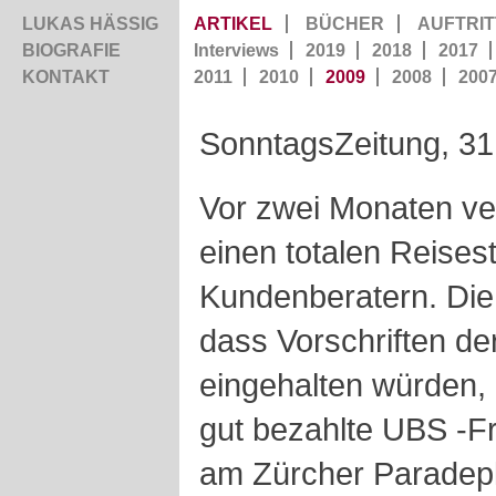
LUKAS HÄSSIG
ARTIKEL
BÜCHER
AUFTRIT
BIOGRAFIE
Interviews
2019
2018
2017
KONTAKT
2011
2010
2009
2008
200
SonntagsZeitung, 31
Vor zwei Monaten ve
einen totalen Reises
Kundenberatern. Die 
dass Vorschriften d
eingehalten würden, 
gut bezahlte
UBS
-F
am Zürcher Paradep