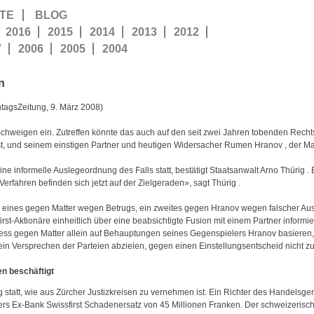
TE
BLOG
2016
2015
2014
2013
2012
7
2006
2005
2004
n
ntagsZeitung, 9. März 2008)
e Schweigen ein. Zutreffen könnte das auch auf den seit zwei Jahren tobenden Rech
rst, und seinem einstigen Partner und heutigen Widersacher Rumen
Hranov
, der
Ma
ine informelle Auslegeordnung des Falls statt, bestätigt Staatsanwalt Arno
Thürig
.
erfahren befinden sich jetzt auf der Zielgeraden», sagt
Thürig
.
t, eines gegen
Matter
wegen Betrugs, ein zweites gegen
Hranov
wegen falscher Au
first-Aktionäre einheitlich über eine beabsichtigte Fusion mit einem Partner informier
zess gegen
Matter
allein auf Behauptungen seines Gegenspielers
Hranov
basieren
ein Versprechen der Parteien abzielen, gegen einen Einstellungsentscheid nicht zu
n beschäftigt
 statt, wie aus Zürcher Justizkreisen zu vernehmen ist. Ein Richter des Handelsge
ers
Ex-Bank Swissfirst Schadenersatz von 45 Millionen Franken. Der schweizerisch-