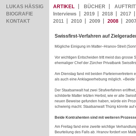
LUKAS HÄSSIG
ARTIKEL
BÜCHER
AUFTRIT
BIOGRAFIE
Interviews
2019
2018
2017
KONTAKT
2011
2010
2009
2008
200
Swissfirst-Verfahren auf Zielgerade
Mögliche Einigung im
Matter
–
Hranov
-Streit (Son
Vor wichtigen Entscheiden tritt meist das gross
ehemaliger Chef der Zürcher Privatbank Swissfi
Am Dienstag fand mit beiden Parteienvertretern e
als auch eine Anklageerhebung möglich. «Beide V
Der Staatsanwalt hat zwei Strafverfahren eröffne
schilderte
Matter
letzten Herbst, wie er alle Swiss
neuen Beweise gefunden haben, würde ein Pro
schwierig macht. Staatsanwalt
Thürig
könnte auf 
Beide Kontrahenten sind mit weiteren Prozesse
Am Freitag fand eine zweite wichtige Verhandlung
Beurteilung des Falls ab.
Hranov
fordert von
Matt