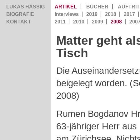
LUKAS HÄSSIG
ARTIKEL
BÜCHER
AUFTRIT
BIOGRAFIE
Interviews
2019
2018
2017
KONTAKT
2011
2010
2009
2008
200
Matter
geht al
Tisch
Die Auseinanderset
beigelegt worden. (
2008)
Rumen Bogdanov
H
63-jähriger Herr aus
am Zürichsee. Nichts