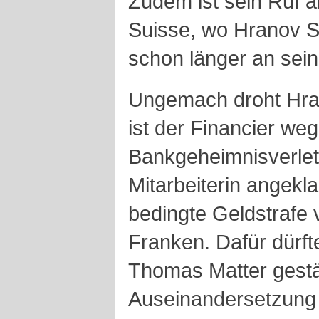
Zudem ist sein Ruf a
Suisse, wo
Hranov
S
schon länger an sein
Ungemach droht
Hr
ist der Financier weg
Bankgeheimnisverletz
Mitarbeiterin angekla
bedingte Geldstrafe 
Franken. Dafür dürft
Thomas
Matter
gestä
Auseinandersetzung