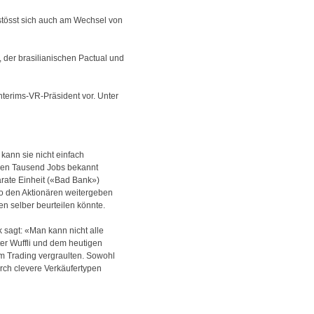
 stösst sich auch am Wechsel von
 der brasilianischen Pactual und
nterims-VR-Präsident vor. Unter
kann sie nicht einfach
eren Tausend Jobs bekannt
arate Einheit («Bad Bank»)
o den Aktionären weitergeben
en selber beurteilen könnte.
 sagt: «Man kann nicht alle
ter Wuffli und dem heutigen
 Trading vergraulten. Sowohl
rch clevere Verkäufertypen