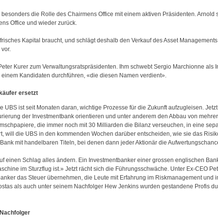
 besonders die Rolle des Chairmens Office mit einem aktiven Präsidenten. Arnold
ens Office und wieder zurück.
 frisches Kapital braucht, und schlägt deshalb den Verkauf des Asset Managements,
 vor.
n Peter Kurer zum Verwaltungsratspräsidenten. Ihm schwebt Sergio Marchionne als I
h einem Kandidaten durchführen, «die diesen Namen verdient».
käufer ersetzt
UBS ist seit Monaten daran, wichtige Prozesse für die Zukunft aufzugleisen. Jetzt 
turierung der Investmentbank orientieren und unter anderem den Abbau von mehr
mschpapiere, die immer noch mit 30 Milliarden die Bilanz verseuchen, in eine sep
t, will die UBS in den kommenden Wochen darüber entscheiden, wie sie das Risik
d Bank mit handelbaren Titeln, bei denen dann jeder Aktionär die Aufwertungschanc
uf einen Schlag alles ändern. Ein Investmentbanker einer grossen englischen Bank
schine im Sturzflug ist.» Jetzt rächt sich die Führungsschwäche. Unter Ex-CEO Pe
anker das Steuer übernehmen, die Leute mit Erfahrung im Riskmanagement und im
stas als auch unter seinem Nachfolger Hew Jenkins wurden gestandene Profis du
-Nachfolger