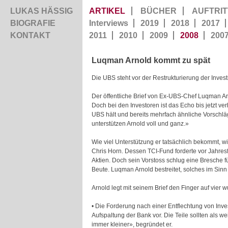
LUKAS HÄSSIG
ARTIKEL
BÜCHER
AUFTRIT
BIOGRAFIE
Interviews
2019
2018
2017
KONTAKT
2011
2010
2009
2008
200
Luqman Arnold kommt zu spät
Die UBS steht vor der Restrukturierung der Inves
Der öffentliche Brief von Ex-UBS-Chef Luqman Ar
Doch bei den Investoren ist das Echo bis jetzt ve
UBS hält und bereits mehrfach ähnliche Vorschläg
unterstützen Arnold voll und ganz.»
Wie viel Unterstützung er tatsächlich bekommt, 
Chris Horn. Dessen TCI-Fund forderte vor Jahre
Aktien. Doch sein Vorstoss schlug eine Bresche 
Beute. Luqman Arnold bestreitet, solches im Sinn 
Arnold legt mit seinem Brief den Finger auf vier 
• Die Forderung nach einer Entflechtung von I
Aufspaltung der Bank vor. Die Teile sollten als
immer kleiner», begründet er.