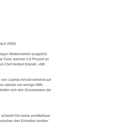
April 2008)
esigen Medienwirbel ausgelöst.
dge Fund, welcher 0,8 Prozent an
nd-Chef Herbert Brändli: «Wir
e von Luqman Arnold verweist auf
Horn damals nur wenige ABN-
eilten sich drei Grossbanken die
 schwebt ihm keine unmittelbare
n zwischen den Einheiten werden