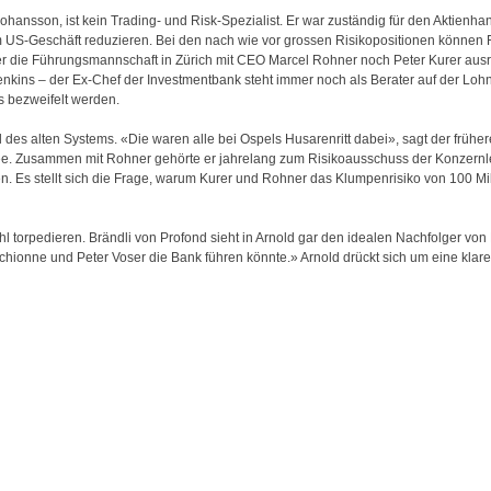
hansson, ist kein Trading- und Risk-Spezialist. Er war zuständig für den Aktienha
m US-Geschäft reduzieren. Bei den nach wie vor grossen Risikopositionen können 
der die Führungsmannschaft in Zürich mit CEO Marcel Rohner noch Peter Kurer aus
kins – der Ex-Chef der Investmentbank steht immer noch als Berater auf der Lohnl
s bezweifelt werden.
il des alten Systems. «Die waren alle bei Ospels Husarenritt dabei», sagt der früh
tee. Zusammen mit Rohner gehörte er jahrelang zum Risikoausschuss der Konzernlei
n. Es stellt sich die Frage, warum Kurer und Rohner das Klumpenrisiko von 100 Mil
l torpedieren. Brändli von Profond sieht in Arnold gar den idealen Nachfolger von
ionne und Peter Voser die Bank führen könnte.» Arnold drückt sich um eine klare