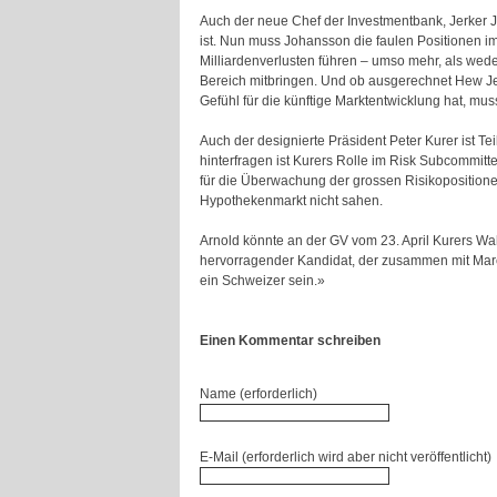
Auch der neue Chef der Investmentbank, Jerker Jo
ist. Nun muss Johansson die faulen Positionen i
Milliardenverlusten führen – umso mehr, als we
Bereich mitbringen. Und ob ausgerechnet Hew Jen
Gefühl für die künftige Marktentwicklung hat, mus
Auch der designierte Präsident Peter Kurer ist Te
hinterfragen ist Kurers Rolle im Risk Subcommit
für die Überwachung der grossen Risikopositione
Hypothekenmarkt nicht sahen.
Arnold könnte an der GV vom 23. April Kurers Wah
hervorragender Kandidat, der zusammen mit March
ein Schweizer sein.»
Einen Kommentar schreiben
Name (erforderlich)
E-Mail (erforderlich wird aber nicht veröffentlicht)