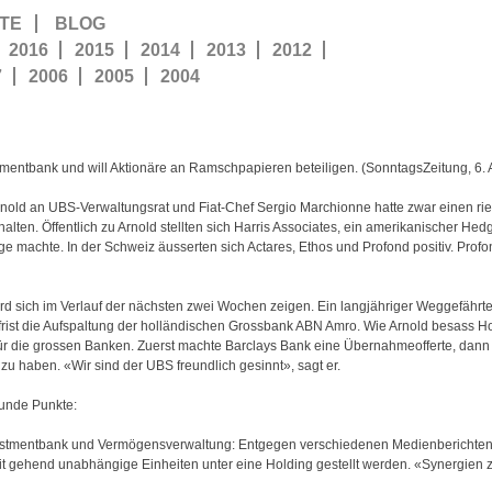
TE
BLOG
2016
2015
2014
2013
2012
7
2006
2005
2004
tmentbank und will Aktionäre an Ramschpapieren beteiligen. (SonntagsZeitung, 6. 
nold an UBS-Verwaltungsrat und Fiat-Chef Sergio Marchionne hatte zwar einen ri
rhalten. Öffentlich zu Arnold stellten sich Harris Associates, ein amerikanischer He
e machte. In der Schweiz äusserten sich Actares, Ethos und Profond positiv. Profo
wird sich im Verlauf der nächsten zwei Wochen zeigen. Ein langjähriger Weggefährt
sfrist die Aufspaltung der holländischen Grossbank ABN Amro. Wie Arnold besass 
für die grossen Banken. Zuerst machte Barclays Bank eine Übernahmeofferte, dann t
zu haben. «Wir sind der UBS freundlich gesinnt», sagt er.
wunde Punkte:
nvestmentbank und Vermögensverwaltung: Entgegen verschiedenen Medienberichten
 weit gehend unabhängige Einheiten unter eine Holding gestellt werden. «Synergie