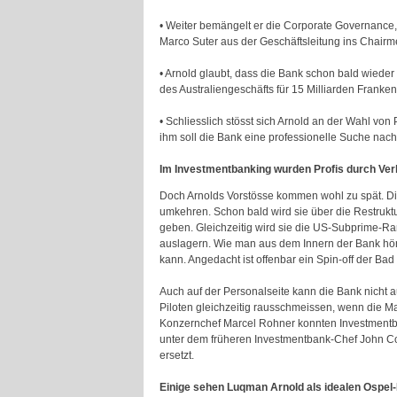
• Weiter bemängelt er die Corporate Governance,
Marco Suter aus der Geschäftsleitung ins Chairm
• Arnold glaubt, dass die Bank schon bald wieder
des Australiengeschäfts für 15 Milliarden Franken
• Schliesslich stösst sich Arnold an der Wahl vo
ihm soll die Bank eine professionelle Suche nac
Im Investmentbanking wurden Profis durch Ver
Doch Arnolds Vorstösse kommen wohl zu spät. Die 
umkehren. Schon bald wird sie über die Restruk
geben. Gleichzeitig wird sie die US-Subprime-Ra
auslagern. Wie man aus dem Innern der Bank hör
kann. Angedacht ist offenbar ein Spin-off der Ba
Auch auf der Personalseite kann die Bank nicht a
Piloten gleichzeitig rausschmeissen, wenn die Ma
Konzernchef Marcel Rohner konnten Investmentb
unter dem früheren Investmentbank-Chef John Co
ersetzt.
Einige sehen Luqman Arnold als idealen Ospel