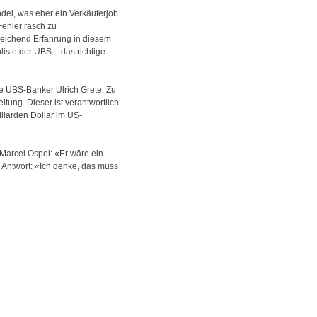
ndel, was eher ein Verkäuferjob
Fehler rasch zu
reichend Erfahrung in diesem
iste der UBS – das richtige
ere UBS-Banker Ulrich Grete. Zu
tung. Dieser ist verantwortlich
liarden Dollar im US-
 Marcel Ospel: «Er wäre ein
 Antwort: «Ich denke, das muss