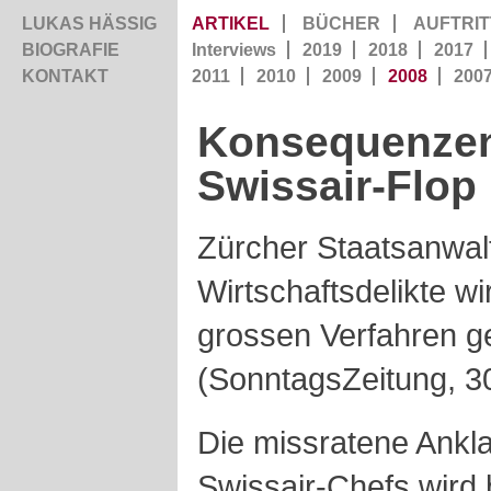
LUKAS HÄSSIG
ARTIKEL
BÜCHER
AUFTRIT
BIOGRAFIE
Interviews
2019
2018
2017
KONTAKT
2011
2010
2009
2008
200
Konsequenze
Swissair-Flop
Zürcher Staatsanwalt
Wirtschaftsdelikte wi
grossen Verfahren g
(SonntagsZeitung, 3
Die missratene Ankl
Swissair-Chefs wird 