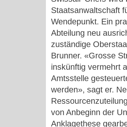
Staatsanwaltschaft f
Wendepunkt. Ein prax
Abteilung neu ausrich
zuständige Oberstaa
Brunner. «Grosse Str
inskünftig vermehrt a
Amtsstelle gesteuert
werden», sagt er. N
Ressourcenzuteilung 
von Anbeginn der Unt
Anklagethese gearbei