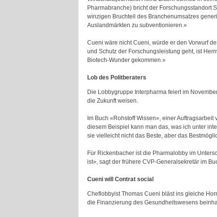
Pharmabranche) bricht der Forschungsstandort S
winzigen Bruchteil des Branchenumsatzes generier
Auslandmärkten zu subventionieren.»
Cueni wäre nicht Cueni, würde er den Vorwurf des
und Schutz der Forschungsleistung geht, ist Herr
Biotech-Wunder gekommen.»
Lob des Politberaters
Die Lobbygruppe Interpharma feiert im November 
die Zukunft weisen.
Im Buch «Rohstoff Wissen», einer Auftragsarbeit
diesem Beispiel kann man das, was ich unter in
sie vielleicht nicht das Beste, aber das Bestmögli
Für Rickenbacher ist die Pharmalobby im Unterschi
ist», sagt der frühere CVP-Generalsekretär im B
Cueni will Contrat social
Cheflobbyist Thomas Cueni bläst ins gleiche Horn
die Finanzierung des Gesundheitswesens beinhalte