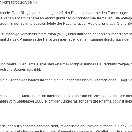
kontraproduktiv sein.»
limporte. Der «Billigimport» patentgeschützter Produkte bedrohe den Forschungsplatz
as Parlament am generellen Verbot günstiger Importprodukte festhalten. Die Vorl
orden. In der Sommersession folgte der Nationalrat der Regierung knapp (siehe Bo
ie zuständige Wirschaftskommission (WAK) unterstützt den generellen Import patent
t die Lex Pharma in der Herbstsession in der kleinen Kammer durch, muss der N
-Verbot wollte Cueni am Beispiel des Pharma-Hochpreislandes Deutschland zeigen
deutsche Steuern das Bild.
cks die Grenze des landesüblichen Manipulationsmasses zu überschreiten», sagt So
 über eine E-Mail Cuenis an Interpharma-Mitgliedsfirmen. «Ich konnte ihm die Id
hepin vom September 2006. Nicht der Bundesrat, sondern der Pharmalobbyist gebe
e, der auf Messers Schneide steht, ist der liberalen «Neuen Zürcher Zeitung» («
einem Leitartikel «Peinlicher Kampf der Pharmabranche gegen Parallelimporte» im Ma