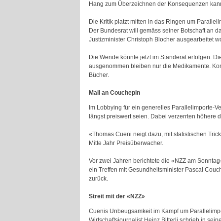
Hang zum Überzeichnen der Konsequenzen kann 
Die Kritik platzt mitten in das Ringen um Paralle
Der Bundesrat will gemäss seiner Botschaft an d
Justizminister Christoph Blocher ausgearbeitet w
Die Wende könnte jetzt im Ständerat erfolgen. D
ausgenommen bleiben nur die Medikamente. Komm
Bücher.
Mail an Couchepin
Im Lobbying für ein generelles Parallelimporte
längst preiswert seien. Dabei verzerrten höhere 
«Thomas Cueni neigt dazu, mit statistischen Tri
Mitte Jahr Preisüberwacher.
Vor zwei Jahren berichtete die «NZZ am Sonntag»
ein Treffen mit Gesundheitsminister Pascal Couc
zurück.
Streit mit der «NZZ»
Cuenis Unbeugsamkeit im Kampf um Parallelimport
Wirtschaftsjournalist Heinz Bitterli schrieb in s