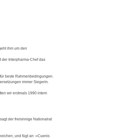
 geht ihm um den
t der Interpharma-Chef das
ma für beste Rahmenbedingungen.
ndersetzungen immer Siegerin.
en wir erstmals 1990 intern
agt der freisinnige Nationalrat
Ineichen, und fügt an: «Cuenis