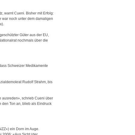
, warnt Cueni. Bisher mit Erfolg:
age war noch unter dem damaligen
x).
geschützter Güter aus der EU,
ationalrat nochmals über die
, dass Schweizer Medikamente
zialdemokrat Rudolf Strahm, bis
ee ausreden», schrieb Cueni über
 den Ton an, blieb als Eindruck
NZZ») ein Dorn im Auge.
i 2006: «Aus Sicht (der