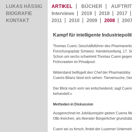
LUKAS HÄSSIG
ARTIKEL
BÜCHER
AUFTRIT
BIOGRAFIE
Interviews
2019
2018
2017
KONTAKT
2011
2010
2009
2008
200
Kampf für intelligente Industriepolit
Thomas Cueni, Geschäftsführer des Pharmaverban
Forschungsplatz Schweiz. Handelszeitung, 17. 
Schon um sechs schwimmt Thomas Cueni gegen den 
Frühcrawlen im Privatpool.
Widerstand beflügelt den Chef der Pharmalobby. 
Cuenis Bilanz lässt sich sehen: Tierversuche, Ge
Der Blick nach vorn sei entscheidend, sagt Cue
behandelt.»
Methoden in Diskussion
Ausgerechnet im Jubiläumsjahr geben Cuenis Metho
Otto Ineichen, als liberaler Bürgerlicher grundsätz
Cueni sei zu forsch, findet der Luzerner Unterneh