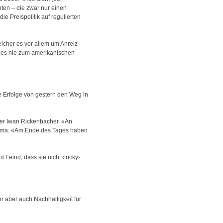
ten – die zwar nur einen
e Preispolitik auf regulierten
elcher es vor allem um Anreiz
re es nie zum amerikanischen
e Erfolge von gestern den Weg in
ter Iwan Rickenbacher. «An
harma. «Am Ende des Tages haben
Feind, dass sie nicht ‹tricky›
r aber auch Nachhaltigkeit für