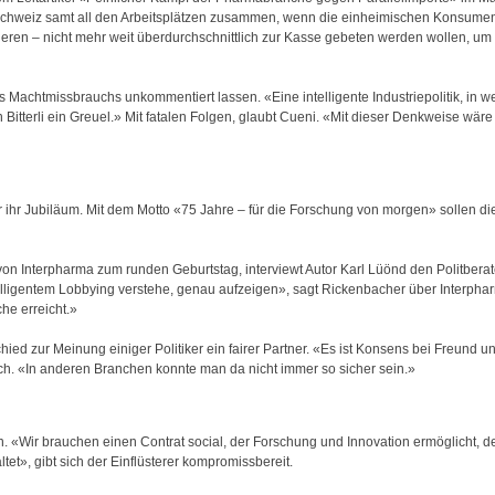
chweiz samt all den Arbeitsplätzen zusammen, wenn die einheimischen Konsumen
en – nicht mehr weit überdurchschnittlich zur Kasse gebeten werden wollen, um di
 Machtmissbrauchs unkommentiert lassen. «Eine intelligente Industriepolitik, in w
n Bitterli ein Greuel.» Mit fatalen Folgen, glaubt Cueni. «Mit dieser Denkweise wä
ihr Jubiläum. Mit dem Motto «75 Jahre – für die Forschung von morgen» sollen di
 von Interpharma zum runden Geburtstag, interviewt Autor Karl Lüönd den Politbera
telligentem Lobbying verstehe, genau aufzeigen», sagt Rickenbacher über Interp
che erreicht.»
ed zur Meinung einiger Politiker ein fairer Partner. «Es ist Konsens bei Freund und 
uch. «In anderen Branchen konnte man da nicht immer so sicher sein.»
. «Wir brauchen einen Contrat social, der Forschung und Innovation ermöglicht, de
t», gibt sich der Einflüsterer kompromissbereit.