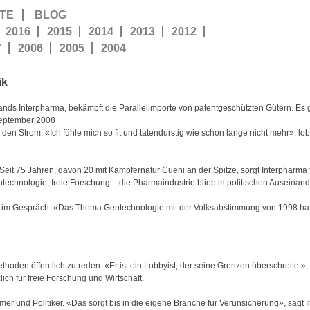
TE
BLOG
2016
2015
2014
2013
2012
7
2006
2005
2004
ik
ds Interpharma, bekämpft die Parallelimporte von patentgeschützten Gütern. Es
September 2008
Strom. «Ich fühle mich so fit und tatendurstig wie schon lange nicht mehr», lob
Seit 75 Jahren, davon 20 mit Kämpfernatur Cueni an der Spitze, sorgt Interphar
ntechnologie, freie Forschung – die Pharmaindustrie blieb in politischen Auseina
ni im Gespräch. «Das Thema Gentechnologie mit der Volksabstimmung von 1998 hatt
den öffentlich zu reden. «Er ist ein Lobbyist, der seine Grenzen überschreitet», s
lich für freie Forschung und Wirtschaft.
mer und Politiker. «Das sorgt bis in die eigene Branche für Verunsicherung», sagt 