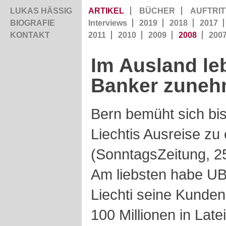
LUKAS HÄSSIG
ARTIKEL
BÜCHER
AUFTRIT
BIOGRAFIE
Interviews
2019
2018
2017
KONTAKT
2011
2010
2009
2008
200
Im Ausland le
Banker zuneh
Bern bemüht sich bis
Liechtis Ausreise zu
(SonntagsZeitung, 2
Am liebsten habe UB
Liechti
seine Kunden
100 Millionen in Lat