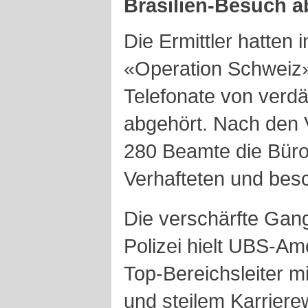
Brasilien
-Besuch a
Die Ermittler hatte
«Operation Schweiz»
Telefonate von verd
abgehört. Nach den 
280
Beamte die Büro
Verhafteten und be
Die verschärfte Gang
Polizei hielt UBS-A
Top-Bereichsleiter mi
und steilem Karrierew