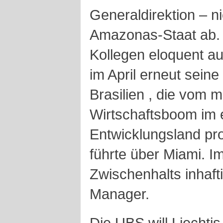
Generaldirektion – n
Amazonas-Staat ab. D
Kollegen eloquent a
im April erneut sei
Brasilien
, die vom m
Wirtschaftsboom im 
Entwicklungsland prof
führte über Miami. I
Zwischenhalts inhafti
Manager.
Die UBS will Liechtis