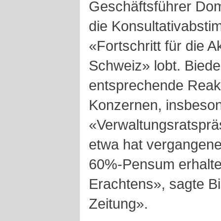
Geschäftsführer Dom
die Konsultativabst
«Fortschritt für die 
Schweiz» lobt. Bied
entsprechende Reakt
Konzernen, insbeson
«Verwaltungsratspräs
etwa hat vergangenes
60%-Pensum erhalten
Erachtens», sagte B
Zeitung».