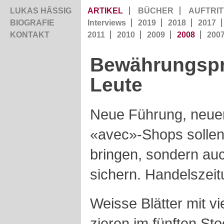
LUKAS HÄSSIG
ARTIKEL
BÜCHER
AUFTRIT
BIOGRAFIE
Interviews
2019
2018
2017
KONTAKT
2011
2010
2009
2008
200
Bewährungspr
Leute
Neue Führung, neue
«avec»-Shops sollen
bringen, sondern auch
sichern. Handelszeit
Weisse Blätter mit vi
zieren im fünften St