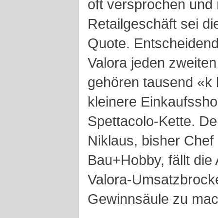
oft versprochen und n
Retailgeschäft sei d
Quote. Entscheidend 
Valora jeden zweiten
gehören tausend «k k
kleinere Einkaufssho
Spettacolo-Kette. D
Niklaus, bisher Che
Bau+Hobby, fällt die
Valora-Umsatzbrocke
Gewinnsäule zu mac