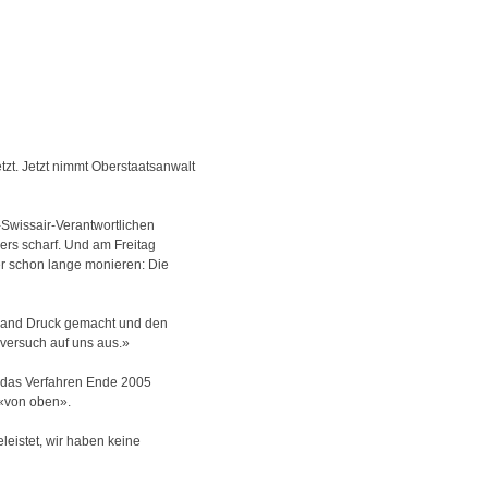
tzt. Jetzt nimmt Oberstaatsanwalt
-Swissair-Verantwortlichen
ers scharf. Und am Freitag
er schon lange monieren: Die
e Hand Druck gemacht und den
kversuch auf uns aus.»
be das Verfahren Ende 2005
 «von oben».
leistet, wir haben keine