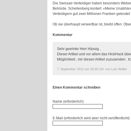
Die Swissair-Verteidiger haben besonders Webers 
Behörde. Schellenberg kontert: «Meine Unabhängigk
Verteidigern gut zwei Millionen Franken gekostet
Ob sie überhaupt verwertbar ist, bleibt offen. Ob
Kommentar
Sehr geehrter Herr Hässig ,
Dieser Artikel und vor allem das HickHack über
Möglichkeit , mir diesen Artikel zuzusenden . 
7. September 2012 um 18:35 Uhr von Lutz Walter
Einen Kommentar schreiben
Name (erforderlich)
E-Mail (erforderlich wird aber nicht veröffentlicht)