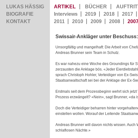
LUKAS HÄSSIG
ARTIKEL
BÜCHER
AUFTRIT
BIOGRAFIE
Interviews
2019
2018
2017
KONTAKT
2011
2010
2009
2008
200
Swissair-Ankläger unter Beschuss: 
Unsorgfältig und mangelhaft: Die Arbeit von Chef
Andreas Brunner sein Team in Schutz.
Es war nahezu eine Woche des Groundings für Sta
zerzausten die Anklage bös. «Jeder Eierdiebstah
sprach Christoph Hohler, Verteidiger von Ex-Swis
Staatsanwaltschaft sei bei der Anklage der Ex-Swi
Erstmals seit dem Prozessbeginn wehrt sich jetz
Prozess erzwängelt? «Nein», sagt Brunner, «da is
Doch die Verteidiger beharren hinter vorgehalten
einstellen wollen. Worauf der Leitende Staatsan
Andreas Brunner will davon nichts wissen. Auch W
schlaflosen Nächte.»