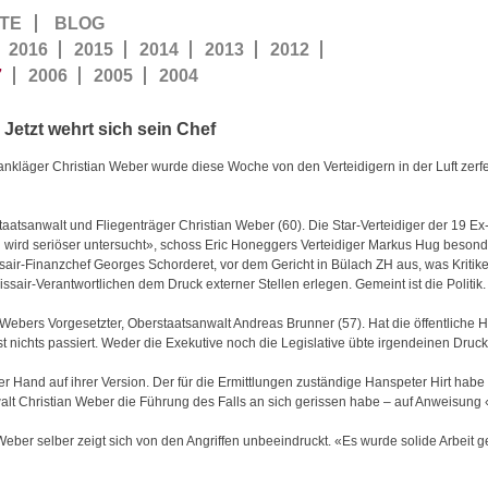
TE
BLOG
2016
2015
2014
2013
2012
7
2006
2005
2004
Jetzt wehrt sich sein Chef
ankläger Christian Weber wurde diese Woche von den Verteidigern in der Luft zerfe
atsanwalt und Fliegenträger Christian Weber (60). Die Star-Verteidiger der 19 Ex
l wird seriöser untersucht», schoss Eric Honeggers Verteidiger Markus Hug besond
sair-Finanzchef Georges Schorderet, vor dem Gericht in Bülach ZH aus, was Kritik
ssair-Verantwortlichen dem Druck externer Stellen erlegen. Gemeint ist die Politik.
t Webers Vorgesetzter, Oberstaatsanwalt Andreas Brunner (57). Hat die öffentlich
t nichts passiert. Weder die Exekutive noch die Legislative übte irgendeinen Druc
er Hand auf ihrer Version. Der für die Ermittlungen zuständige Hanspeter Hirt ha
walt Christian Weber die Führung des Falls an sich gerissen habe – auf Anweisung
eber selber zeigt sich von den Angriffen unbeeindruckt. «Es wurde solide Arbeit ge