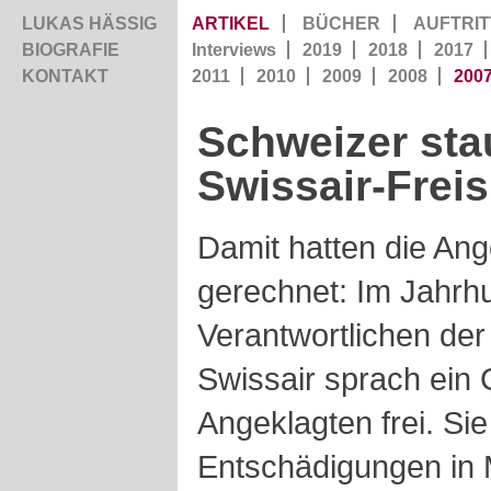
LUKAS HÄSSIG
ARTIKEL
BÜCHER
AUFTRIT
BIOGRAFIE
Interviews
2019
2018
2017
KONTAKT
2011
2010
2009
2008
200
Schweizer sta
Swissair-Frei
Damit hatten die Ang
gerechnet: Im Jahrh
Verantwortlichen de
Swissair sprach ein G
Angeklagten frei. Si
Entschädigungen in 