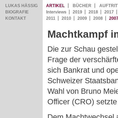
LUKAS HÄSSIG
ARTIKEL
BÜCHER
AUFTRIT
BIOGRAFIE
Interviews
2019
2018
2017
KONTAKT
2011
2010
2009
2008
200
Machtkampf i
Die zur Schau gestel
Frage der verschärft
sich Bankrat und ope
Schweizer Staatsbank
Wahl von Bruno Meie
Officer (CRO) setzte
Dem Machtwechsel a