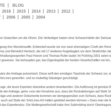
TE
BLOG
2016
2015
2014
2013
2012
7
2006
2005
2004
ien Gutachten um die Ohren. Die Verteidiger haben eine Schwachstelle der Swissa
gung ihre Wunderwaffe. Entwickelt wurde sie von zwei ehemaligen Chefs der Revis
iny und Bénédict Hentsch, die mit 17 weiteren Angeklagten vor dem Strafrichter s
chhaltungsexperten Paul Hoeve und Thomas Rufer lautet: Im Frühling 2001 seien 
gewesen. Sie behaupten gar, das Eigenkapital der beiden Gesellschaften sei bis
re die Anklage pulverisiert. Diese wirft den einstigen Topshots der Schweiz vor, si
irLines geworfen ­ und so mutwillig Gläubiger geschädigt.
 Frage, die teure Experten diametral anders beantworten. Die Auflösung ist gemäss
erte der Anklage, gehe «von der Annahme aus, dass die Rückstellungen auf Stufe
rträge und anderer Dokumente kommen wir demgegenüber zum Schluss, dass Rück
s auch auf Stufe der SAirLines AG hätten gebildet werden können.» Dass man die 
t das Expertenduo. Die Muttergesellschaft habe ihre Subholding durch Übertragung