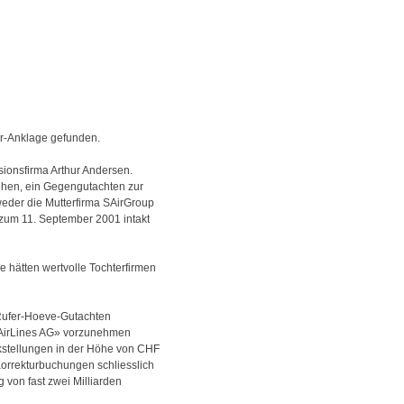
ir-Anklage gefunden.
ionsfirma Arthur Andersen.
tehen, ein Gegengutachten zur
weder die Mutterfirma SAirGroup
 zum 11. September 2001 intakt
e hätten wertvolle Tochterfirmen
 Rufer-Hoeve-Gutachten
 SAirLines AG» vorzunehmen
stellungen in der Höhe von CHF
Korrekturbuchungen schliesslich
 von fast zwei Milliarden