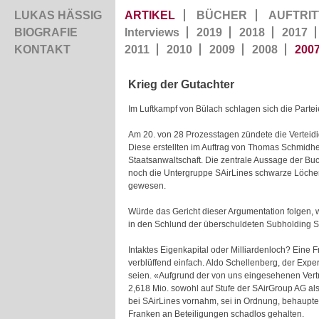
LUKAS HÄSSIG
ARTIKEL
BÜCHER
AUFTRIT
BIOGRAFIE
Interviews
2019
2018
2017
KONTAKT
2011
2010
2009
2008
200
Krieg der Gutachter
Im Luftkampf von Bülach schlagen sich die Parte
Am 20. von 28 Prozesstagen zündete die Verteidi
Diese erstellten im Auftrag von Thomas Schmidhe
Staatsanwaltschaft. Die zentrale Aussage der Bu
noch die Untergruppe SAirLines schwarze Löcher 
gewesen.
Würde das Gericht dieser Argumentation folgen, wä
in den Schlund der überschuldeten Subholding SA
Intaktes Eigenkapital oder Milliardenloch? Eine
verblüffend einfach. Aldo Schellenberg, der Exp
seien. «Aufgrund der von uns eingesehenen Ve
2,618 Mio. sowohl auf Stufe der SAirGroup AG al
bei SAirLines vornahm, sei in Ordnung, behaupte
Franken an Beteiligungen schadlos gehalten.