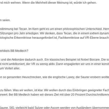
nd mich wehren. Wenn die Mehrheit dieser Meinung ist, würde ich gehen.
n seien.
Abstimmung bei Tecan. Im Kern geht es um einen philosophischen Unterschied. Herr
f Sitzungen pro Jahr erledigen. Wir denken, dass Tecan, die in einem extrem dynam
ologische Erkenntnisse herausgefordert ist, Fachkenntnisse auf VR-Ebene brauc
svehikels BB Medtech?
 und die Aktionäre dadurch auch. Ein klassisches Beispiel ist Nobel Biocare. Die
icht ambitioniert, der VR zu wenig aktiv. Dann engagierten wir uns in einer konst
m Vorteil aller.
n so genannten Heuschrecken, wie die englische Laxey, die Saurer erobern wollte 
u fällen. Was wir wollen, ist klar. Wir wollen durch das Einbringen geeigneter Fac
wert. Bei BB Medtech haben wir dieses Ziel mit über 20 Prozent Durchschnittsrend
n, Saurer, SIG, vielleicht bald Sulzer oder Ascom werden von Ausländern übernommen