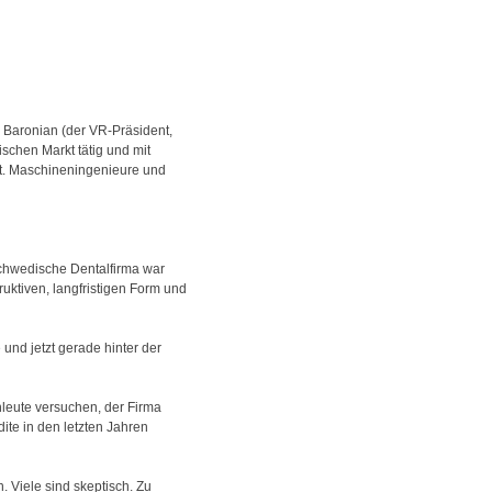
 Baronian (der VR-Präsident,
ischen Markt tätig und mit
ht. Maschineningenieure und
 schwedische Dentalfirma war
ruktiven, langfristigen Form und
und jetzt gerade hinter der
hleute versuchen, der Firma
ite in den letzten Jahren
. Viele sind skeptisch. Zu