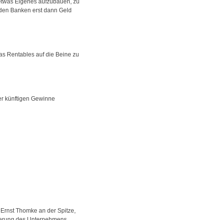
 etwas Eigenes aufzubauen, zu
 den Banken erst dann Geld
as Rentables auf die Beine zu
der künftigen Gewinne
 Ernst Thomke an der Spitze,
änderung des Unternehmens