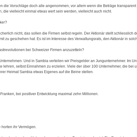
 die Vorschläge doch alle angenommen, vor allem wenn die Beträge transparent vor
ie vielleicht einmal etwas wert sein werden, vielleicht auch nicht.
cker?
rlich nicht, das sollen die Firmen selbst regeln. Der Aktionär stellt schliesslich 
mit zu geschehen hat. Es ist im Interesse des Verwaltungsrats, den Aktionär in so
lastrevolutionen bei Schweizer Firmen anzuzetteln?
 Unternehmen. Und in Sambia verteilen wir Preisgelder an Jungunternehmer. Im Unt
ute lehren, selbst Einnahmen zu erzielen. Viele der über 100 Unternehmer, die be
ihrer Heimat Sambia etwas Eigenes auf die Beine stellen.
 Franken, bei positiver Entwicklung maximal zehn Millionen.
e horten ihr Vermögen.