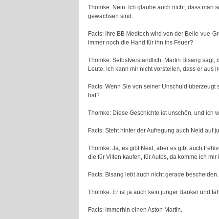
Thomke: Nein. Ich glaube auch nicht, dass man s
gewachsen sind.
Facts: Ihre BB Medtech wird von der Belle-vue-
immer noch die Hand für ihn ins Feuer?
Thomke: Selbstverständlich. Martin Bisang sagt, da
Leute. Ich kann mir nicht vorstellen, dass er au
Facts: Wenn Sie von seiner Unschuld überzeugt s
hat?
Thomke: Diese Geschichte ist unschön, und ich w
Facts: Steht hinter der Aufregung auch Neid auf 
Thomke: Ja, es gibt Neid, aber es gibt auch Fehl
die für Villen kaufen, für Autos, da komme ich mi
Facts: Bisang lebt auch nicht gerade bescheiden.
Thomke: Er ist ja auch kein junger Banker und fäh
Facts: Immerhin einen Aston Martin.