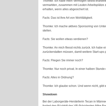
Thomke: Ich habe mein Vermögen selbst erarbeite
vermarkten, zusammen mit Leuten Arbeitsplätze 
erhalten, wenn alles abgesichert ist.
Facts: Das ist Ihre Art von Wohltätigkeit.
Thomke: Ich mache aktives Sponsoring von Untern
stellen.
Facts: Sie wollen etwas verdienen?
Thomke: An mich fliesst nichts zurück. Ich habe e
zurückerstatten müssen, damit weitere Start-ups p
Facts: Fliegen Sie immer noch?
Thomke: Nur noch privat. In einer halben Stunde 
Facts: Alles in Ordnung?
Thomke: Ich glaube schon. Und wenn nicht, gibt 
Showdown
Bei der Laborgeräte-Herstellerin Tecan in Männe
fordert den Rücktritt des VR-Präsidenten Mike B