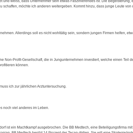
t und weiss, dass Unternehmer sein etwas Faszinierendes ist. Die Begeisterung,
zu schaffen, möchte ich anderen weitergeben. Kommt hinzu, dass junge Leute von
ehmen. Allerdings soll es nicht wohltätig sein, sondern jungen Firmen helfen, etw
ine Non-Profit-Gesellschaft, die in Jungunternehmen investiert, welche einen Teil 
rofitieren können.
muss ich zur jährlichen Arztuntersuchung.
es noch viel anderes im Leben.
dorf ist ein Machtkampf ausgebrochen. Die BB Medtech, eine Beteiligungsfirma mit
aronian. BB Medtech besitzt 14 Prozent der Tecan-Aktien. Sie will eine Strategie