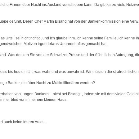
olche Firmen über Nacht ins Ausland verschieben kann. Da gibt es zu viele Netzwe
Gruppe geführt. Deren Chef Martin Bisang hat von der Bankenkommission eine Verw
s Urteil sei nicht richtig, und ich glaube ihm. Ich kenne seine Familie, ich kenne i
s irgendwelchen Motiven irgendetwas Unehrenhaftes gemacht hat.
ind: Was denken Sie von der Schweizer Presse und der öffentlichen Aufregung, die
eiss bis heute nicht, was wahr und was unwahr ist. Wir müssen die strafrechtlich
junge Banker, die über Nacht zu Multimillionären werden?
verhalten von jungen Bankern – nicht bei Bisang -, indem sie mit dem vielen Geld
r immer blöd vor in meinem kleinen Haus.
rt auch keine teuren Autos.