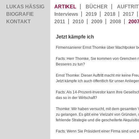
LUKAS HÄSSIG
ARTIKEL
BÜCHER
AUFTRIT
BIOGRAFIE
Interviews
2019
2018
2017
KONTAKT
2011
2010
2009
2008
200
Jetzt kämpfe ich
Firmensanierer Ernst Thomke über Machtpoker b
Facts: Herr Thomke, Sie kommen von Grenchen n
Besseres zu tun?
Ernst Thomke: Dieser Auftritt macht mir keine F
Jetzt kämpfe ich auch öffentlich für unser Anliege
Facts: Als 14-Prozent-Investor kann Ihre Gesells
das so in der Wirtschaft?
Thomke: Wir haben versucht, mit dem gesamten Ve
zu gelangen. Es gibt eine Vielzahl von Gründen,
fehlende Strategie und die gescheiterte Akquisiti
Facts: Wenn Sie Präsident einer Firma sind und 