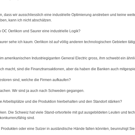
, dass wir ausschliesslich eine industrielle Optimierung anstreben und keine wei
aben, kann ich nicht abschätzen.
OC Oerlikon und Saurer eine industrielle Logik?
er sehe ich kaum. Oerlikon ist auf völlig anderen technologischen Gebieten tätig
m amerikanischen Industriegiganten General Electric gross, ihm schwebt ein ähnl
isch macht, sind die Finanztransaktionen, aber da haben die Banken auch mitgespiel
vestoren sind, welche die Firmen aufkaufen?
 machen. Wir sind ja auch nach Schweden gegangen.
e Arbeitsplätze und die Produktion hierbehalten und den Standort stärken?
ken. Die Schweiz hat viele Stand-ortvorteile mit gut ausgebildeten Leuten und t
 konkurrenzfähig sind.
 Produkten oder eine Sulzer in ausländische Hände fallen könnten, beunruhigt Sie