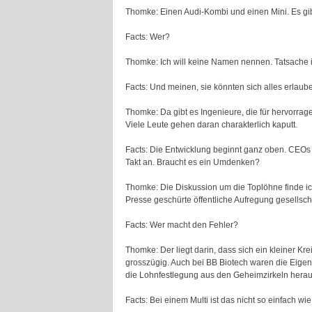
Thomke: Einen Audi-Kombi und einen Mini. Es gibt
Facts: Wer?
Thomke: Ich will keine Namen nennen. Tatsache is
Facts: Und meinen, sie könnten sich alles erlaub
Thomke: Da gibt es Ingenieure, die für hervorra
Viele Leute gehen daran charakterlich kaputt.
Facts: Die Entwicklung beginnt ganz oben. CEOs 
Takt an. Braucht es ein Umdenken?
Thomke: Die Diskussion um die Toplöhne finde ich
Presse geschürte öffentliche Aufregung gesellscha
Facts: Wer macht den Fehler?
Thomke: Der liegt darin, dass sich ein kleiner Kre
grosszügig. Auch bei BB Biotech waren die Eigen
die Lohnfestlegung aus den Geheimzirkeln hera
Facts: Bei einem Multi ist das nicht so einfach w