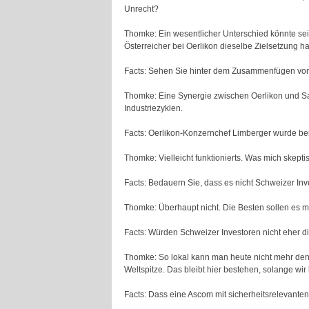
Unrecht?
Thomke: Ein wesentlicher Unterschied könnte sein
Österreicher bei Oerlikon dieselbe Zielsetzung h
Facts: Sehen Sie hinter dem Zusammenfügen von 
Thomke: Eine Synergie zwischen Oerlikon und Saur
Industriezyklen.
Facts: Oerlikon-Konzernchef Limberger wurde bei
Thomke: Vielleicht funktionierts. Was mich skept
Facts: Bedauern Sie, dass es nicht Schweizer In
Thomke: Überhaupt nicht. Die Besten sollen es
Facts: Würden Schweizer Investoren nicht eher di
Thomke: So lokal kann man heute nicht mehr den
Weltspitze. Das bleibt hier bestehen, solange wir
Facts: Dass eine Ascom mit sicherheitsrelevanten