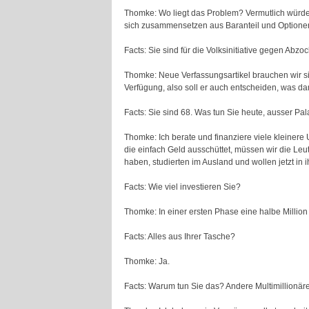
Thomke: Wo liegt das Problem? Vermutlich würden
sich zusammensetzen aus Baranteil und Optionen, d
Facts: Sie sind für die Volksinitiative gegen Abzo
Thomke: Neue Verfassungsartikel brauchen wir siche
Verfügung, also soll er auch entscheiden, was da
Facts: Sie sind 68. Was tun Sie heute, ausser Pa
Thomke: Ich berate und finanziere viele kleinere
die einfach Geld ausschüttet, müssen wir die Le
haben, studierten im Ausland und wollen jetzt in 
Facts: Wie viel investieren Sie?
Thomke: In einer ersten Phase eine halbe Million
Facts: Alles aus Ihrer Tasche?
Thomke: Ja.
Facts: Warum tun Sie das? Andere Multimillionär