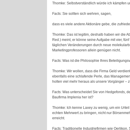
Thomke: Selbstverständlich würde ich kämpfen u
Facts: Sie sollten sich wehren, sagen,
dass es viele andere Aktionäre gebe, die zufriede
Thomke: Das ist legitim, deshalb haben wir die 
Red.) meint, er könne seine Aufgabe mit vier, fün
täglichen Veränderungen durch neue molekularbi
Marketingprofessoren allein genügen nicht.
Facts: Was ist die Philosophie Ihres Beteiligung
Thomke: Wir wollen, dass die Firma Geld verdient
ebenfalls eine schlafende Perle, das Management n
holten viel mehr heraus als unsere Vorgänger – zu
Facts: Was unterscheidet Sie von Hedgefonds, de
Baufirma Implenia her ist?
Thomke: Ich kenne Laxey zu wenig, um ein Urteil z
echten Mehrwert zu bringen, nicht nur Börsenmehr
erreicht.
Facts: Traditionelle Industriefirmen wie Oerliko