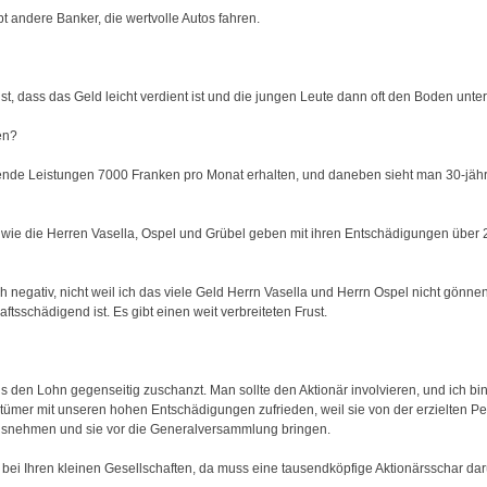
 andere Banker, die wertvolle Autos fahren.
t, dass das Geld leicht verdient ist und die jungen Leute dann oft den Boden unter
en?
gende Leistungen 7000 Franken pro Monat erhalten, und daneben sieht man 30-jähr
wie die Herren Vasella, Ospel und Grübel geben mit ihren Entschädigungen über 
 negativ, nicht weil ich das viele Geld Herrn Vasella und Herrn Ospel nicht gönne
ftsschädigend ist. Es gibt einen weit verbreiteten Frust.
is den Lohn gegenseitig zuschanzt. Man sollte den Aktionär involvieren, und ich bin s
tümer mit unseren hohen Entschädigungen zufrieden, weil sie von der erzielten Pe
usnehmen und sie vor die Generalversammlung bringen.
ie bei Ihren kleinen Gesellschaften, da muss eine tausendköpfige Aktionärsschar da