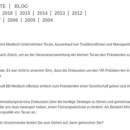
TE
BLOG
2016
2015
2014
2013
2012
7
2006
2005
2004
eim Medtech-Unternehmen Tecan, Ausverkauf von Traditionsfirmen und Managerl
ach Zürich, um an der Generalversammlung der kleinen Tecan den Präsidenten zu
reude. Es war nicht in unserem Sinn, dass die Diskussion um den VR-Präsiden-ten i
n.
chaft BB Medtech offenbar einfach zum Präsidenten einer Gesellschaft gehen und ihn
rwaltungsrat eine Diskussion über die künftige Strategie zu führen und gemeins
 die uns dazu bewogen haben, einen Führungswechsel zu fordern. Als Beispiel führe
onspolitik von Tecan an.
ein Grossinvestor fordert Sie zum Gehen auf, dann gehorchen Sie?