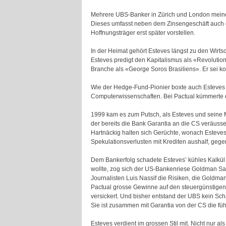
Mehrere UBS-Banker in Zürich und London meine
Dieses umfasst neben dem Zinsengeschäft auch d
Hoffnungsträger erst später vorstellen.
In der Heimat gehört Esteves längst zu den Wirtsc
Esteves predigt den Kapitalismus als «Revolution
Branche als «George Soros Brasiliens». Er sei 
Wie der Hedge-Fund-Pionier boxte auch Esteves si
Computerwissenschaften. Bei Pactual kümmerte er 
1999 kam es zum Putsch, als Esteves und seine 
der bereits die Bank Garantia an die CS veräusse
Hartnäckig halten sich Gerüchte, wonach Esteves
Spekulationsverlusten mit Krediten aushalf, gegen
Dem Bankerfolg schadete Esteves’ kühles Kalkül
wollte, zog sich der US-Bankenriese Goldman Sac
Journalisten Luis Nassif die Risiken, die Goldm
Pactual grosse Gewinne auf den steuergünstigen 
versickert. Und bisher entstand der UBS kein Sch
Sie ist zusammen mit Garantia von der CS die f
Esteves verdient im grossen Stil mit. Nicht nur al