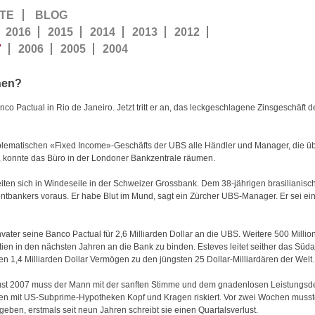
TE
BLOG
2016
2015
2014
2013
2012
7
2006
2005
2004
hen?
co Pactual in Rio de Janeiro. Jetzt tritt er an, das leckgeschlagene Zinsgeschäft d
problematischen «Fixed Income»-Geschäfts der UBS alle Händler und Manager, die übe
, konnte das Büro in der Londoner Bankzentrale räumen.
iten sich in Windeseile in der Schweizer Grossbank. Dem 38-jährigen brasilianisch
ntbankers voraus. Er habe Blut im Mund, sagt ein Zürcher UBS-Manager. Er sei ein 
vater seine Banco Pactual für 2,6 Milliarden Dollar an die UBS. Weitere 500 Million
ien in den nächsten Jahren an die Bank zu binden. Esteves leitet seither das Sü
 1,4 Milliarden Dollar Vermögen zu den jüngsten 25 Dollar-Milliardären der Welt.
ugust 2007 muss der Mann mit der sanften Stimme und dem gnadenlosen Leistungs
en mit US-Subprime-Hypotheken Kopf und Kragen riskiert. Vor zwei Wochen musst
geben, erstmals seit neun Jahren schreibt sie einen Quartalsverlust.