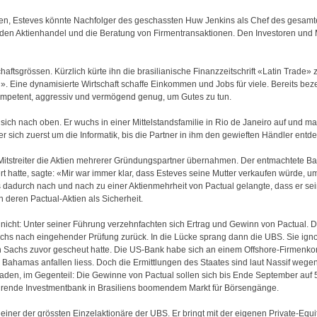
n, Esteves könnte Nachfolger des geschassten Huw Jenkins als Chef des gesamt
en Aktienhandel und die Beratung von Firmentransaktionen. Den Investoren und 
haftsgrössen. Kürzlich kürte ihn die brasilianische Finanzzeitschrift «Latin Trade
». Eine dynamisierte Wirtschaft schaffe Einkommen und Jobs für viele. Bereits beze
kompetent, aggressiv und vermögend genug, um Gutes zu tun.
ch nach oben. Er wuchs in einer Mittelstandsfamilie in Rio de Janeiro auf und ma
sich zuerst um die Informatik, bis die Partner in ihm den gewieften Händler entde
Mitstreiter die Aktien mehrerer Gründungspartner übernahmen. Der entmachtete B
rt hatte, sagte: «Mir war immer klar, dass Esteves seine Mutter verkaufen würde,
 dadurch nach und nach zu einer Aktienmehrheit von Pactual gelangte, dass er se
 deren Pactual-Aktien als Sicherheit.
 nicht: Unter seiner Führung verzehnfachten sich Ertrag und Gewinn von Pactual.
hs nach eingehender Prüfung zurück. In die Lücke sprang dann die UBS. Sie ignor
an Sachs zuvor gescheut hatte. Die US-Bank habe sich an einem Offshore-Firmenko
Bahamas anfallen liess. Doch die Ermittlungen des Staates sind laut Nassif wege
aden, im Gegenteil: Die Gewinne von Pactual sollen sich bis Ende September auf 5
ührende Investmentbank in Brasiliens boomendem Markt für Börsengänge.
s einer der grössten Einzelaktionäre der UBS. Er bringt mit der eigenen Private-Equ