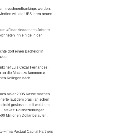
en Investmentbankings werden.
Medien will die UBS ihren neuen
» zum «Finanzleader des Jahres».
ichneten ihn einige in der
chte dort einen Bachelor in
ckten.
ankchef Luiz Cezar Fernandes,
 um an die Macht zu kommen.»
inen Kollegen nach
 Doch als er 2005 Kasse machen
ierte laut dem brasilianischen
nstrukt gestossen, mit welchem
n Esteves’ Politbeziehungen
00 Millionen Dollar belaufen.
ity-Firma Pactual Capital Partners