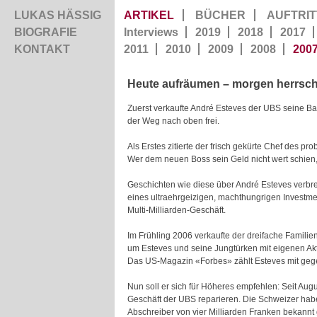
LUKAS HÄSSIG
ARTIKEL
BÜCHER
AUFTRIT
BIOGRAFIE
Interviews
2019
2018
2017
KONTAKT
2011
2010
2009
2008
200
Heute aufräumen – morgen herrsc
Zuerst verkaufte
André Esteves
der UBS seine Ban
der Weg nach oben frei.
Als Erstes zitierte der frisch gekürte Chef des 
Wer dem neuen Boss sein Geld nicht wert schien
Geschichten wie diese über
André Esteves
verbre
eines ultraehrgeizigen, machthungrigen Investme
Multi-Milliarden-Geschäft.
Im Frühling 2006 verkaufte der dreifache Familien
um Esteves und seine Jungtürken mit eigenen Akt
Das US-Magazin «Forbes» zählt Esteves mit gegen
Nun soll er sich für Höheres empfehlen: Seit A
Geschäft der UBS reparieren. Die Schweizer hab
Abschreiber von vier Milliarden Franken bekannt 