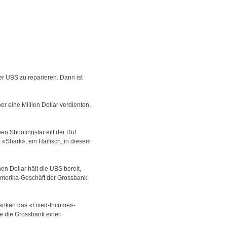
er UBS zu reparieren. Dann ist
r eine Million Dollar verdienten.
en Shootingstar eilt der Ruf
«Shark», ein Haifisch, in diesem
en Dollar hält die UBS bereit,
damerika-Geschäft der Grossbank.
denken das «Fixed-Income»-
e die Grossbank einen