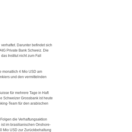
rhaftet. Darunter befindet sich
 AIG Private Bank Schweiz. Die
das Institut nicht zum Fall
die monatlich 4 Mio USD am
ankiers und den vermittelnden
uisse für mehrere Tage in Haft
ie Schweizer Grossbank ist heute
banking-Team für den arabischen
 Folgen die Verhaftungsaktion
ist im brasilianischen Onshore-
500 Mio USD zur Zurückbehaltung