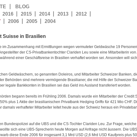
TE
BLOG
2016
2015
2014
2013
2012
7
2006
2005
2004
 Suisse in Brasilien
he im Zusammenhang mit Ermittlungen wegen vermuteter Geldwäsche 19 Personen ve
 Angestellter der CS-Privatbankentochter Clariden Leu sowie eine Mitarbeiterin von
ährend einer Geschäftsreise in Brasilien verhaftet worden sei. Ansonsten will sich 
ischen Geldwäschern, so genannten Doleiros, und Mitarbeiter Schweizer Banken, 
 der Behörden sind mehrere vermögende Brasilianer, die mit Hilfe der Schweizer B
er legale Bankkonten in Brasilien sei das Geld ins Ausland transferiert worden.
ehörden begann bereits im Frühling 2006. Damals wurde ein Mitarbeiter der Credit S
% plus 1 Aktie der brasilianischen Privatbank Hedging Griffo für 421 Mio CHF. D
Ihr damals verhafteter Mitarbeiter leitet heute aus der Schweiz heraus ein Private
hen Bundespolizei auf die UBS und die CS-Tochter Clariden Leu. Zur Frage, welche
 wollte sich eine UBS-Sprecherin heute Morgen auf Anfrage nicht äussern. Die UBS 
S erwarb diese Ende 2006 für insgesamt 3,1 Mrd USD (2,6 Mrd USD Kaufpreis plus 