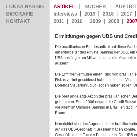
LUKAS HÄSSIG
ARTIKEL
BÜCHER
AUFTRIT
BIOGRAFIE
Interviews
2019
2018
2017
KONTAKT
2011
2010
2009
2008
200
Ermittlungen gegen UBS und Credit
Die brasilianische Bundespolizei hat diese Woc
ein Mitarbeiter des Private Banking der UBS, ein
UBS bestätigte am Mittwoch, dass ein Mitarbeiter w
äussern.
Die Ermittler vermuten einen Ring von brasilian
Fiskus vorbei geschleust haben sollen. Im Visier
Doleiros Steuerbetrug vollzogen haben sollen. Üb
Die breit angelegte Aktion der brasilianischen B
genommen. Ende 2006 erwarb die Credit Suisse 50
vor allem im Onshore Banking in Brasilien tätig. 
Raum.
Nun richtet sich das Augenmerk der brasilianisc
auf das UBS-Geschäft in Brasilien haben könnte,
Geschäft mit der Tochter Pactual aktiv. Die UB