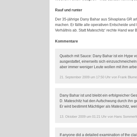
Rauf und runter
Der 35-jährige Dany Bahar aus Silvaplana GR arbe
machen. Er fällte alle operativen Entscheide und
Verhältnis ab. Statt Mateschitz‘ rechte Hand war B
Kommentare
Quatsch mit Sauce: Dany Bahar ist ein Hype v
ausgestattet, einerseits sich einzuschmeichel
aber immer weniger Leute wollen mit ihm arbei
21. September 2009 um 17:50 Uhr von Frank Blume
Dany Bahar ist und bleibt ein erfolgreicher G
D. Mateschitz hat den Aufschwung durch ihn ge
Er wird bestimmt Mächtiger als Mateschitz, weil
13. Oktober 2009 um 01:21 Uhr von Hans Sommerf
If anyone did a detailed examination of the cl