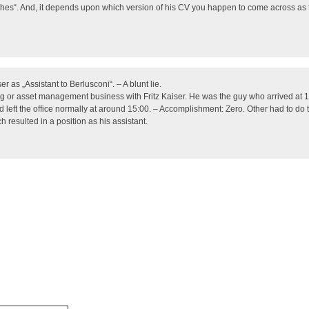
hes“. And, it depends upon which version of his CV you happen to come across as t
 as „Assistant to Berlusconi“. – A blunt lie.
g or asset management business with Fritz Kaiser. He was the guy who arrived at 1
left the office normally at around 15:00. – Accomplishment: Zero. Other had to do t
 resulted in a position as his assistant.