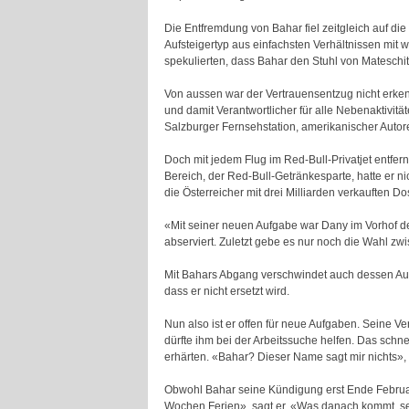
Die Entfremdung von Bahar fiel zeitgleich auf di
Aufsteigertyp aus einfachsten Verhältnissen mit 
spekulierten, dass Bahar den Stuhl von Mateschit
Von aussen war der Vertrauensentzug nicht erken
und damit Verantwortlicher für alle Nebenaktivitä
Salzburger Fernsehstation, amerikanischer Autore
Doch mit jedem Flug im Red-Bull-Privatjet entfer
Bereich, der Red-Bull-Getränkesparte, hatte er 
die Österreicher mit drei Milliarden verkauften Do
«Mit seiner neuen Aufgabe war Dany im Vorhof de
abserviert. Zuletzt gebe es nur noch die Wahl 
Mit Bahars Abgang verschwindet auch dessen Auf
dass er nicht ersetzt wird.
Nun also ist er offen für neue Aufgaben. Seine 
dürfte ihm bei der Arbeitssuche helfen. Das schnel
erhärten. «Bahar? Dieser Name sagt mir nichts», 
Obwohl Bahar seine Kündigung erst Ende Februar 
Wochen Ferien», sagt er. «Was danach kommt, s