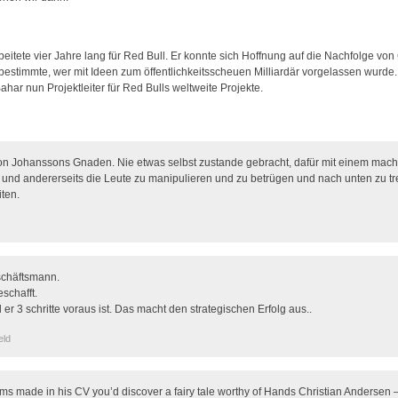
itete vier Jahre lang für Red Bull. Er konnte sich Hoffnung auf die Nachfolge von 
 bestimmte, wer mit Ideen zum öffentlichkeitsscheuen Milliardär vorgelassen wurd
ahar nun Projektleiter für Red Bulls weltweite Projekte.
on Johanssons Gnaden. Nie etwas selbst zustande gebracht, dafür mit einem machi
n und andererseits die Leute zu manipulieren und zu betrügen und nach unten zu tre
ten.
eschäftsmann.
schafft.
 er 3 schritte voraus ist. Das macht den strategischen Erfolg aus..
eld
aims made in his CV you’d discover a fairy tale worthy of Hands Christian Andersen 