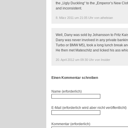
the „Ugly Duckling“ to the „Emperor’s New Clot
and inconsistent.
8. März 2011 um 21:05 Uhr von athelstan
Well, Dany was sold by Johansson to Fritz Kaiser
Dany was never involved in any private bankin
Turbo or BMW M5), took a long lunch break and 
He then met Mateschitz and licked his ass which
20. April 2012 um 09:30 Uhr von Insider
Einen Kommentar schreiben
Name (erforderlich)
E-Mail (erforderlich wird aber nicht veröffentlicht)
Kommentar (erforderlich)