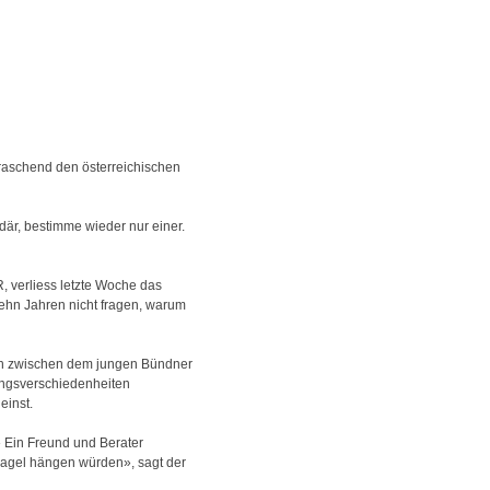
rraschend den österreichischen
där, bestimme wieder nur einer.
, verliess letzte Woche das
ehn Jahren nicht fragen, warum
ch zwischen dem jungen Bündner
nungsverschiedenheiten
einst.
» Ein Freund und Berater
 Nagel hängen würden», sagt der