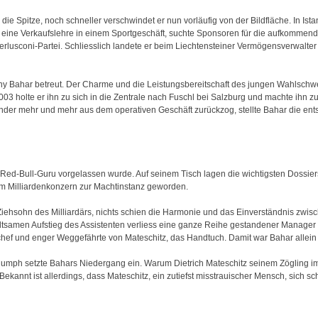
die Spitze, noch schneller verschwindet er nun vorläufig von der Bildfläche. In Is
e eine Verkaufslehre in einem Sportgeschäft, suchte Sponsoren für die aufkommend
erlusconi-Partei. Schliesslich landete er beim Liechtensteiner Vermögensverwalter F
Dany Bahar betreut. Der Charme und die Leistungsbereitschaft des jungen Wahlsch
3 holte er ihn zu sich in die Zentrale nach Fuschl bei Salzburg und machte ihn zu
der mehr und mehr aus dem operativen Geschäft zurückzog, stellte Bahar die en
d-Bull-Guru vorgelassen wurde. Auf seinem Tisch lagen die wichtigsten Dossiers, e
im Milliardenkonzern zur Machtinstanz geworden.
 Ziehsohn des Milliardärs, nichts schien die Harmonie und das Einverständnis zwis
ltsamen Aufstieg des Assistenten verliess eine ganze Reihe gestandener Manager d
hef und enger Weggefährte von Mateschitz, das Handtuch. Damit war Bahar allein a
iumph setzte Bahars Niedergang ein. Warum Dietrich Mateschitz seinem Zögling 
ekannt ist allerdings, dass Mateschitz, ein zutiefst misstrauischer Mensch, sich s