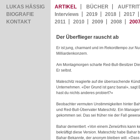
LUKAS HÄSSIG
ARTIKEL
BÜCHER
AUFTRIT
BIOGRAFIE
Interviews
2019
2018
2017
KONTAKT
2011
2010
2009
2008
200
Der Überflieger rauscht ab
Er ist jung, charmant und im Rekordtempo zur Nu
Milliardenkonzern.
Am Montagmorgen scharte Red-Bull-Besitzer Dietri
Er selbst.
Mateschitz reagierte auf die überraschende Künd
Unternehmen. «Der Grund ist ganz banal», sagt 
hast du nichts anderes probiert?»
Beobachter vermuten Unstimmigkeiten hinter Ba
und Red-Bull-Übervater Mateschitz. Ein Manager 
gekommen sei. Das sei früher nie der Fall gewe
Bahar dementiert. «Von einem Zerwürfnis kann ke
bekräftigt diese Version. Mateschitz habe Bahar 
Bahar-Bekannte, der anonym bleiben will. «Dass 