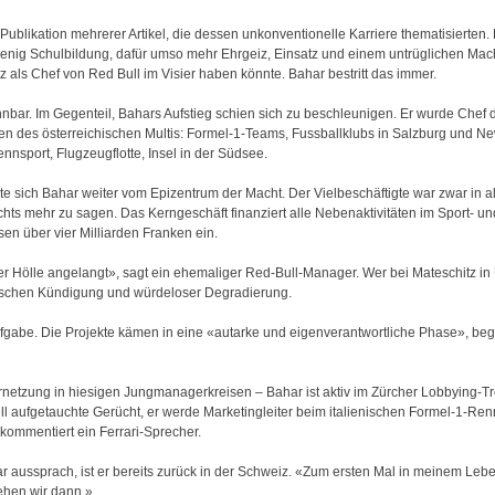
e Publikation mehrerer Artikel, die dessen unkonventionelle Karriere thematisierte
wenig Schulbildung, dafür umso mehr Ehrgeiz, Einsatz und einem untrüglichen Mach
z als Chef von Red Bull im Visier haben könnte. Bahar bestritt das immer.
nbar. Im Gegenteil, Bahars Aufstieg schien sich zu beschleunigen. Er wurde Chef 
ten des österreichischen Multis: Formel-1-Teams, Fussballklubs in Salzburg und New
nnsport, Flugzeugflotte, Insel in der Südsee.
nte sich Bahar weiter vom Epizentrum der Macht. Der Vielbeschäftigte war zwar in a
nichts mehr zu sagen. Das Kerngeschäft finanziert alle Nebenaktivitäten im Sport-
sen über vier Milliarden Franken ein.
r Hölle angelangt», sagt ein ehemaliger Red-Bull-Manager. Wer bei Mateschitz in
zwischen Kündigung und würdeloser Degradierung.
gabe. Die Projekte kämen in eine «autarke und eigenverantwortliche Phase», be
Vernetzung in hiesigen Jungmanagerkreisen – Bahar ist aktiv im Zürcher Lobbying-
l aufgetauchte Gerücht, er werde Marketingleiter beim italienischen Formel-1-Rennst
kommentiert ein Ferrari-Sprecher.
aussprach, ist er bereits zurück in der Schweiz. «Zum ersten Mal in meinem Lebe
ehen wir dann.»