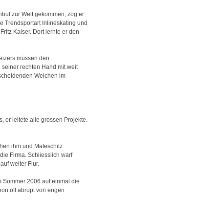
tanbul zur Welt gekommen, zog er
e Trendsportart Inlineskating und
ritz Kaiser. Dort lernte er den
weizers müssen den
 seiner rechten Hand mit weit
tscheidenden Weichen im
r leitete alle grossen Projekte.
chen ihm und Mateschitz
ie Firma. Schliesslich warf
uf weiter Flur.
im Sommer 2006 auf einmal die
chon oft abrupt von engen