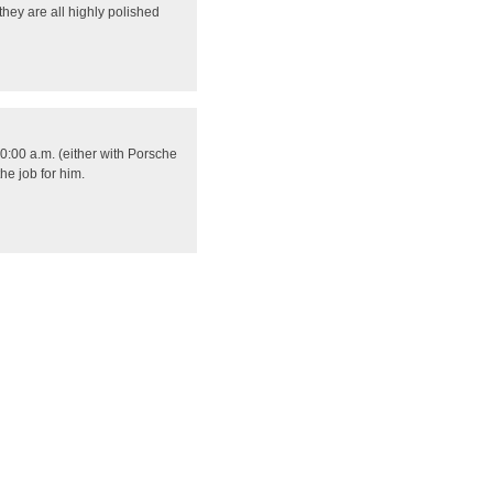
hey are all highly polished
0:00 a.m. (either with Porsche
he job for him.