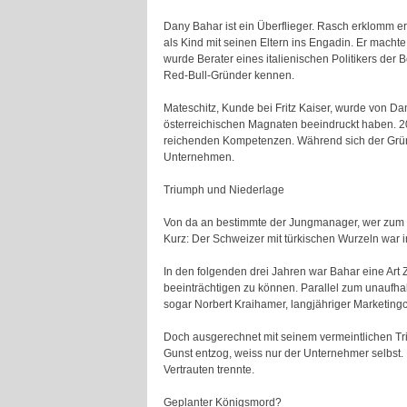
Dany Bahar ist ein Überflieger. Rasch erklomm er 
als Kind mit seinen Eltern ins Engadin. Er macht
wurde Berater eines italienischen Politikers der B
Red-Bull-Gründer kennen.
Mateschitz, Kunde bei Fritz Kaiser, wurde von 
österreichischen Magnaten beeindruckt haben. 200
reichenden Kompetenzen. Während sich der Grün
Unternehmen.
Triumph und Niederlage
Von da an bestimmte der Jungmanager, wer zum Re
Kurz: Der Schweizer mit türkischen Wurzeln war 
In den folgenden drei Jahren war Bahar eine Art
beeinträchtigen zu können. Parallel zum unaufha
sogar Norbert Kraihamer, langjähriger Marketingc
Doch ausgerechnet mit seinem vermeintlichen Tr
Gunst entzog, weiss nur der Unternehmer selbst. B
Vertrauten trennte.
Geplanter Königsmord?