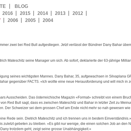
TE
BLOG
2016
2015
2014
2013
2012
7
2006
2005
2004
mmer zwei bei Red Bull aufgestiegen. Jetzt verlässt der Bündner Dany Bahar übe
ch Mateschitz seine Manager um sich. Ab sofort, deklarierte der 63-jährige Milliar
igung seines wichtigsten Mannes. Dany Bahar, 35, aufgewachsen in Silvaplana GR
Bahar gegenüber FACTS. «Ich wollte eine neue Herausforderung und will mich in z
hars Ausscheiden. Das österreichische Magazin «Format» schreibt von einem Bru
von Red Bull sagt, dass es zwischen Mateschitz und Bahar in letzter Zeit zu Mei
sen. Der Schweizer sei dem grossen Chef am Ende nicht mehr so nah gewesen wie 
ine Rede sein. Dietrich Mateschitz und ich trennen uns in bestem Einverständnis.
bis zuletzt gebeten zu bleiben. «Es gibt nur wenige, die einen solchen Job an den
Dany trotzdem geht, zeigt seine grosse Unabhängigkeit.»