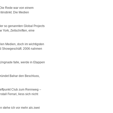
n. Die Rede war von einem
tinstinkt. Die Medien
der so genannten Global Projects
 York, Zeitschriften, eine
llen Medien, doch im wichtigsten
 und Showgeschäft. 2006 nahmen
 Ungnade falle, werde in Etappen
gründet Bahar den Beschluss,
Treffpunkt Club zum Rennweg –
all Ferrari, liess sich nicht
n stehe ich vor mehr als zwei