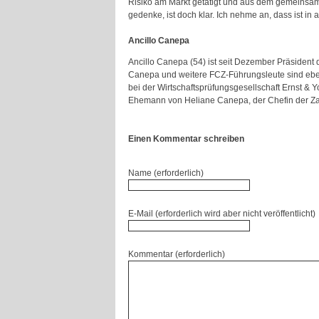
Risiko am Markt getätigt und aus dem gemeinsamen
gedenke, ist doch klar. Ich nehme an, dass ist in
Ancillo Canepa
Ancillo Canepa (54) ist seit Dezember Präsident 
Canepa und weitere FCZ-Führungsleute sind ebenf
bei der Wirtschaftsprüfungsgesellschaft Ernst & Y
Ehemann von Heliane Canepa, der Chefin der Za
Einen Kommentar schreiben
Name (erforderlich)
E-Mail (erforderlich wird aber nicht veröffentlicht)
Kommentar (erforderlich)