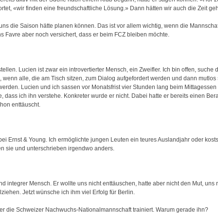
ortet, «wir finden eine freundschaftliche Lösung.» Dann hätten wir auch die Zeit geh
uns die Saison hätte planen können. Das ist vor allem wichtig, wenn die Mannsch
s Favre aber noch versichert, dass er beim FCZ bleiben möchte.
ellen. Lucien ist zwar ein introvertierter Mensch, ein Zweifler. Ich bin offen, suche
n, wenn alle, die am Tisch sitzen, zum Dialog aufgefordert werden und dann mut
erden. Lucien und ich sassen vor Monatsfrist vier Stunden lang beim Mittagessen
 dass ich ihn verstehe. Konkreter wurde er nicht. Dabei hatte er bereits einen Berat
hon enttäuscht.
 bei Ernst & Young. Ich ermöglichte jungen Leuten ein teures Auslandjahr oder kost
en sie und unterschrieben irgendwo anders.
und integrer Mensch. Er wollte uns nicht enttäuschen, hatte aber nicht den Mut, un
ehen. Jetzt wünsche ich ihm viel Erfolg für Berlin.
 der die Schweizer Nachwuchs-Nationalmannschaft trainiert. Warum gerade ihn?