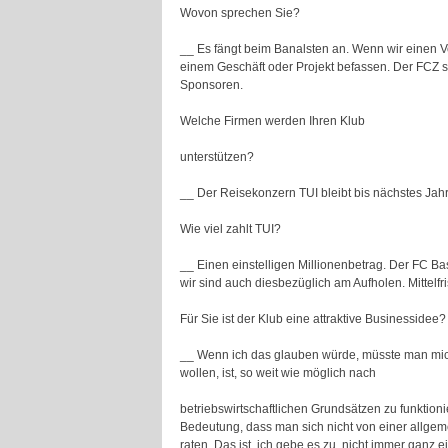
Wovon sprechen Sie?
__ Es fängt beim Banalsten an. Wenn wir einen Ve
einem Geschäft oder Projekt befassen. Der FCZ sol
Sponsoren.
Welche Firmen werden Ihren Klub
unterstützen?
__ Der Reisekonzern TUI bleibt bis nächstes Jahr 
Wie viel zahlt TUI?
__ Einen einstelligen Millionenbetrag. Der FC Ba
wir sind auch diesbezüglich am Aufholen. Mittelfr
Für Sie ist der Klub eine attraktive Businessidee?
__ Wenn ich das glauben würde, müsste man mich
wollen, ist, so weit wie möglich nach
betriebswirtschaftlichen Grundsätzen zu funktion
Bedeutung, dass man sich nicht von einer allgem
raten. Das ist ­ ich gebe es zu ­ nicht immer ganz e