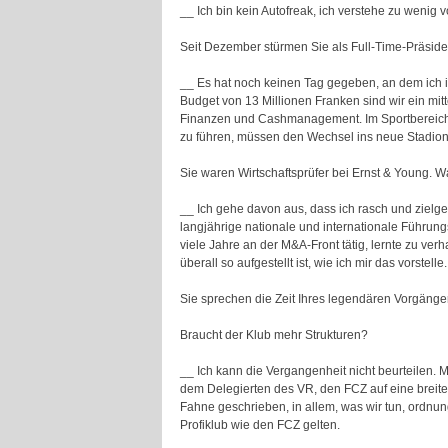
__ Ich bin kein Autofreak, ich verstehe zu wenig 
Seit Dezember stürmen Sie als Full-Time-Präside
__ Es hat noch keinen Tag gegeben, an dem ich i
Budget von 13 Millionen Franken sind wir ein mi
Finanzen und Cashmanagement. Im Sportbereich 
zu führen, müssen den Wechsel ins neue Stadion
Sie waren Wirtschaftsprüfer bei Ernst & Young. W
__ Ich gehe davon aus, dass ich rasch und zielg
langjährige nationale und internationale Führung
viele Jahre an der M&A-Front tätig, lernte zu ver
überall so aufgestellt ist, wie ich mir das vorstell
Sie sprechen die Zeit Ihres legendären Vorgänge
Braucht der Klub mehr Strukturen?
__ Ich kann die Vergangenheit nicht beurteilen. 
dem Delegierten des VR, den FCZ auf eine breite Bas
Fahne geschrieben, in allem, was wir tun, ordn
Profiklub wie den FCZ gelten.