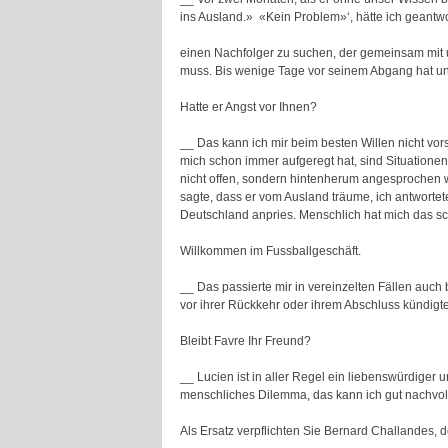
ins Ausland.» ­ «Kein Problem»‘, hätte ich geantw
einen Nachfolger zu suchen, der gemeinsam mit 
muss. Bis wenige Tage vor seinem Abgang hat un
Hatte er Angst vor Ihnen?
__ Das kann ich mir beim besten Willen nicht vorst
mich schon immer aufgeregt hat, sind Situatione
nicht offen, sondern hintenherum angesprochen w
sagte, dass er vom Ausland träume, ich antwortete,
Deutschland anpries. Menschlich hat mich das sc
Willkommen im Fussballgeschäft.
__ Das passierte mir in vereinzelten Fällen auch
vor ihrer Rückkehr oder ihrem Abschluss kündigt
Bleibt Favre Ihr Freund?
__ Lucien ist in aller Regel ein liebenswürdiger 
menschliches Dilemma, das kann ich gut nachvollzi
Als Ersatz verpflichten Sie Bernard Challandes,