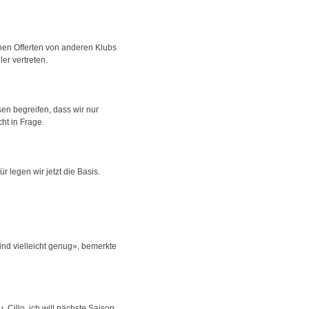
hen Offerten von anderen Klubs
ler vertreten.
sen begreifen, dass wir nur
ht in Frage.
r legen wir jetzt die Basis.
sind vielleicht genug», bemerkte
 Cillo, ich will nächste Saison