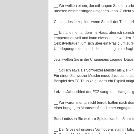
__ Wir wollten einen, der mit jungen Spielern arb
unseren Anforderungen umgehen kann. Zudem st
Challandes akzeptiert, wenn Sie mit der Tür ins H
__ Ich falle niemandem ins Haus, aber ich spreche
temperamentvoll und kann etwas lauter werden. 
Selbstvertrauen, um sich über ein Präsidium zu fr
Überlegungen der sportlichen Leitung hinterfragt.
Jetzt wollen Sie in die Champions League. Dar
__ Soll ich etwa als Schweizer Meister als Ziel 
Für einen Schweizer Meister muss das doch das Zie
Beispiel des FC Thun zeigt, dass ein Exploit mögli
Letztes Jahr schied der FCZ sang- und klanglos
__ Wir waren mental nicht bereit, hatten nach de
einer hungrigen Mannschaft und einer engagierte
Sonst müssen Sie weitere Spieler kaufen. Stammt 
__ Der Grossteil unseres Vermögens stammt tatsä