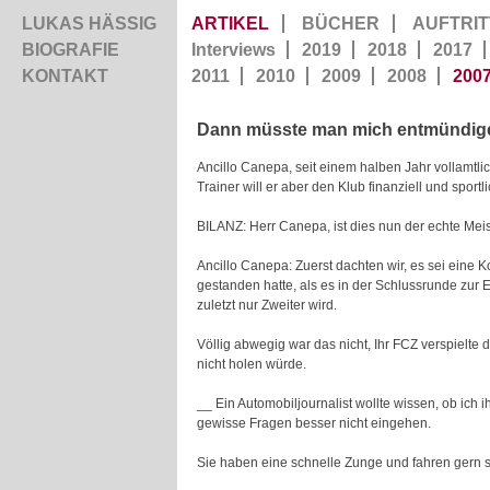
LUKAS HÄSSIG
ARTIKEL
BÜCHER
AUFTRIT
BIOGRAFIE
Interviews
2019
2018
2017
KONTAKT
2011
2010
2009
2008
200
Dann müsste man mich entmündig
Ancillo Canepa, seit einem halben Jahr vollamtl
Trainer will er aber den Klub finanziell und sportl
BILANZ: Herr Canepa, ist dies nun der echte Meis
Ancillo Canepa: Zuerst dachten wir, es sei eine 
gestanden hatte, als es in der Schlussrunde zu
zuletzt nur Zweiter wird.
Völlig abwegig war das nicht, Ihr FCZ verspielte 
nicht holen würde.
__ Ein Automobiljournalist wollte wissen, ob ich 
gewisse Fragen besser nicht eingehen.
Sie haben eine schnelle Zunge und fahren gern s