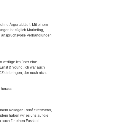
ohne Ärger abläuft. Mit einem
rungen bezüglich Marketing,
n anspruchsvolle Verhandlungen
 verfüge ich über eine
 Ernst & Young. Ich war auch
CZ einbringen, der noch nicht
 heraus.
inem Kollegen René Strittmatter,
. Zudem haben wir es uns auf die
auch für einen Fussball-