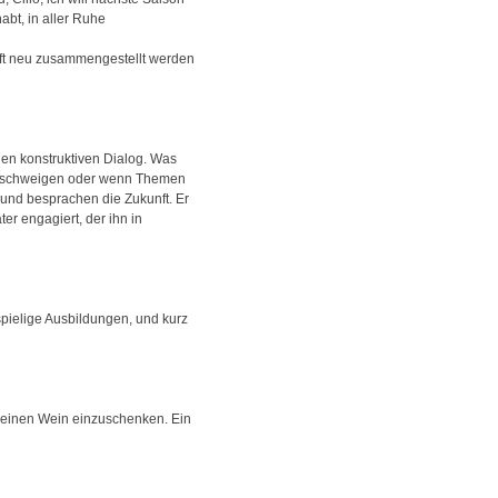
abt, in aller Ruhe
aft neu zusammengestellt werden
 den konstruktiven Dialog. Was
los schweigen oder wenn Themen
 und besprachen die Zukunft. Er
er engagiert, der ihn in
spielige Ausbildungen, und kurz
s reinen Wein einzuschenken. Ein