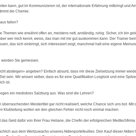
eiten kann, gut im Kommunizieren ist, der internationale Erfahrung mitbringt und Am
immt die Chemie.
aus fallen?
 Themen wie erwähnt offen an, meistens nett, anständig, ruhig. Sicher, ich bin gele
Aber wer mich kennt, weiss, das man mit mir gut auskommen kann. Der Trainer b
euen, das sich einbringt, sich interessiert zeigt, manchmal halt eine eigene Meinun
an werden Sie gemessen.
«nicht absteigen» angeben? Einfach absurd, dass mir diese Zielsetzung immer wiede
l sein. Wir wissen selber, dass es für eine Qualifikation Losglück und eine Spitz
ch ist.
 gegen ein mediokres Salzburg aus. Was sind die Lehren?
m überraschenden Meistertitel gar nicht realisiert, welche Chance sich uns bot. Mi
n Klubleitung wollen wir den gleichen Fehler nicht noch einmal machen.
das Geld dafür von Ihrer Frau Heliane, die Chefin der erfolgreichen Medtechfirma
chlich aus dem Wertzuwachs unseres Aktienportefeuilles. Den Kauf dieser Aktien