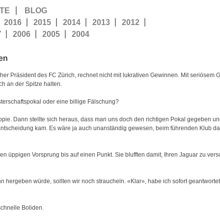
TE
BLOG
2016
2015
2014
2013
2012
7
2006
2005
2004
en
icher Präsident des FC Zürich, rechnet nicht mit lukrativen Gewinnen. Mit seriös
ich an der Spitze halten.
terschaftspokal oder eine billige Fälschung?
Kopie. Dann stellte sich heraus, dass man uns doch den richtigen Pokal gegeben un
r Entscheidung kam. Es wäre ja auch unanständig gewesen, beim führenden Klub d
den üppigen Vorsprung bis auf einen Punkt. Sie blufften damit, Ihren Jaguar zu versc
ihn hergeben würde, sollten wir noch straucheln. «Klar», habe ich sofort geantwort
chnelle Boliden.