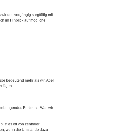
wir uns vorgängig sorgfältig mit
uch im Hinblick auf mögliche
nsor bedeutend mehr als wir. Aber
erfügen.
innbringendes Business. Was wir
ist es oft von zentraler
agen, wenn die Umstände dazu