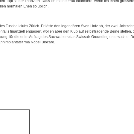
 Topf selber finanziert. Dass ich meine Frau informiere, wenn ich einen grössere
 allen normalen Ehen so üblich.
des Fussballclubs Zürich. Er löste den legendären Sven Hotz ab, der zwei Jahrzehnt
alls finanziell engagiert, wollen aber den Klub auf selbsttragende Beine stellen
oung, für die er im Auftrag des Sachwalters das Swissair-Grounding untersuchte. Der
hnimplantatefirma Nobel Biocare.