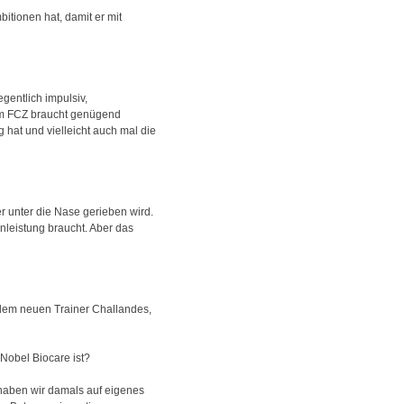
bitionen hat, damit er mit
gentlich impulsiv,
eim FCZ braucht genügend
g hat und vielleicht auch mal die
r unter die Nase gerieben wird.
enleistung braucht. Aber das
t dem neuen Trainer Challandes,
 Nobel Biocare ist?
 haben wir damals auf eigenes