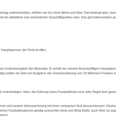
rtrag unterschreiben, erfüllen wir ihn ohne Wenn und Aber. Das bedingt aber, dass 
l ein attraktiver und verlässlicher Geschäftspartner sein. Das gilt insbesondere a
Hauptsponsor, der Rest ist offen.
sel ist diesbezüglich der Massstab. Er erhält von seinem finanzkräftigen Hauptspo
istig sollten wir über ein Budget in der Grössenordnung von 20 Millionen Franken v
 entmündigen. Nein, die Führung eines Fussballklubs ist in aller Regel kein gew
ieren und unsere Jahresrechnung mit einer schwarzen Null abzuschliessen. Deshalb 
einen Fussballeuphorie geistig umnachten lässt und fähig bleibt, auch Nein zu s
infach.