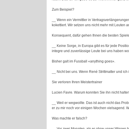
Zum Beispiel?
__ Wenn ein Vermittler in Vertragsverlängerung
kokettiert. Wir setzen uns nicht mehr mit Leuten a
Konsequent, dafür gehen Ihnen die besten Spiele
__ Keine Sorge, in Europa gibt es für jede Positi
integre und zuverlässige Leute bei uns haben wo
Bisher galt im Fussball «anything goes».
__ Nicht bei uns. Wenn René Strittmatter und ich i
Sie verloren Ihren Meistertrainer
Lucien Favre. Warum konnten Sie ihn nicht halte
__ Weil er wegwollte. Das ist auch nicht das Prob
er zu mir noch vor einigen Wochen vielsagend. Was
Was machte er falsch?
__ Vor zwei Monaten, als er ohne unser Wissen be