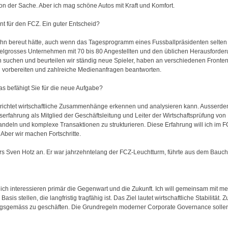
von der Sache. Aber ich mag schöne Autos mit Kraft und Komfort.
nt für den FCZ. Ein guter Entscheid?
hn bereut hätte, auch wenn das Tagesprogramm eines Fussballpräsidenten selten 
ttelgrosses Unternehmen mit 70 bis 80 Angestellten und den üblichen Herausforde
suchen und beurteilen wir ständig neue Spieler, haben an verschiedenen Fronte
 vorbereiten und zahlreiche Medienanfragen beantworten.
as befähigt Sie für die neue Aufgabe?
erichtet wirtschaftliche Zusammenhänge erkennen und analysieren kann. Ausserdem
serfahrung als Mitglied der Geschäftsleitung und Leiter der Wirtschaftsprüfung von
handeln und komplexe Transaktionen zu strukturieren. Diese Erfahrung will ich im F
e. Aber wir machen Fortschritte.
rs Sven Hotz an. Er war jahrzehntelang der FCZ-Leuchtturm, führte aus dem Bauch
Mich interessieren primär die Gegenwart und die Zukunft. Ich will gemeinsam mit me
is stellen, die langfristig tragfähig ist. Das Ziel lautet wirtschaftliche Stabilität
ungsgemäss zu geschäften. Die Grundregeln moderner Corporate Governance sollen 