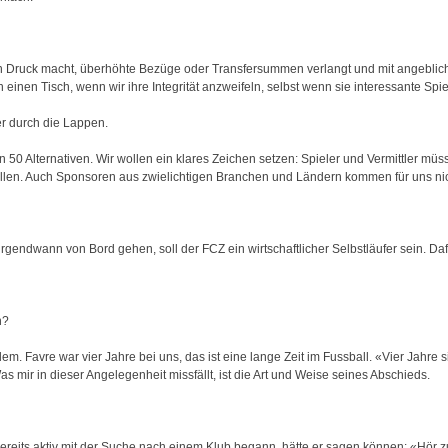
en Druck macht, überhöhte Bezüge oder Transfersummen verlangt und mit angeblic
n einen Tisch, wenn wir ihre Integrität anzweifeln, selbst wenn sie interessante Spie
r durch die Lappen.
on 50 Alternativen. Wir wollen ein klares Zeichen setzen: Spieler und Vermittler müs
llen. Auch Sponsoren aus zwielichtigen Branchen und Ländern kommen für uns nic
rgendwann von Bord gehen, soll der FCZ ein wirtschaftlicher Selbstläufer sein. Dafü
n?
lem. Favre war vier Jahre bei uns, das ist eine lange Zeit im Fussball. «Vier Jahre 
 mir in dieser Angelegenheit missfällt, ist die Art und Weise seines Abschieds.
reits aktiv mit der Suche nach einem Klub begann, hätte er sagen können: «Hör zu,