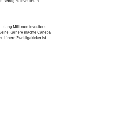
n Betrag zu investieren
e lang Millionen investierte.
. Seine Karriere machte Canepa
 frühere Zweitligakicker ist