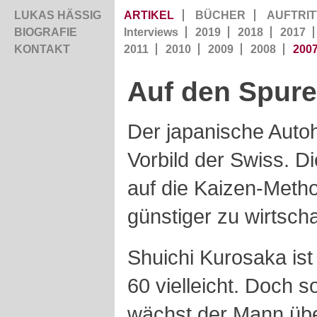
LUKAS HÄSSIG
ARTIKEL
BÜCHER
AUFTRIT
BIOGRAFIE
Interviews
2019
2018
2017
KONTAKT
2011
2010
2009
2008
200
Auf den Spure
Der japanische Autoh
Vorbild der Swiss. Di
auf die Kaizen-Meth
günstiger zu wirtscha
Shuichi Kurosaka ist
60 vielleicht. Doch s
wächst der Mann übe