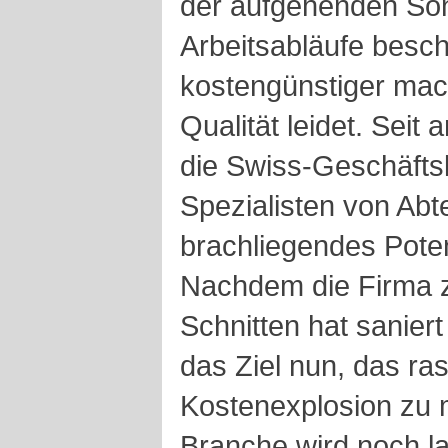
der aufgehenden Son
Arbeitsabläufe besc
kostengünstiger mac
Qualität leidet. Seit
die Swiss-Geschäftsl
Spezialisten von Abt
brachliegendes Pote
Nachdem die Firma z
Schnitten hat sanier
das Ziel nun, das r
Kostenexplosion zu m
Branche wird noch la