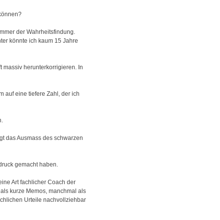
n können?
 immer der Wahrheitsfindung.
chter könnte ich kaum 15 Jahre
 massiv herunterkorrigieren. In
auf eine tiefere Zahl, der ich
n.
zeigt das Ausmass des schwarzen
ndruck gemacht haben.
ine Art fachlicher Coach der
l als kurze Memos, manchmal als
achlichen Urteile nachvollziehbar