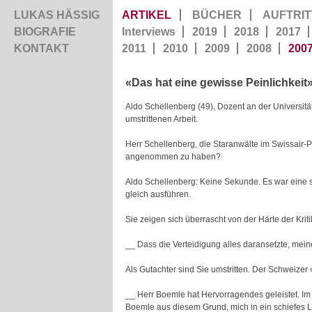
LUKAS HÄSSIG
ARTIKEL
BÜCHER
AUFTRIT
BIOGRAFIE
Interviews
2019
2018
2017
KONTAKT
2011
2010
2009
2008
200
«Das hat eine gewisse Peinlichkeit
Aldo Schellenberg (49), Dozent an der Universität 
umstrittenen Arbeit.
Herr Schellenberg, die Staranwälte im Swissair-P
angenommen zu haben?
Aldo Schellenberg: Keine Sekunde. Es war eine 
gleich ausführen.
Sie zeigen sich überrascht von der Härte der Krit
__ Dass die Verteidigung alles daransetzte, meine 
Als Gutachter sind Sie umstritten. Der Schweize
__ Herr Boemle hat Hervorragendes geleistet. Im
Boemle aus diesem Grund, mich in ein schiefes Li