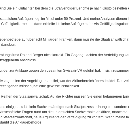
 Sind Sie ein Gutachter, bei dem die Strafverfolger Berichte je nach Gusto bestelle
taatlichen Aufträgen liegt im Mittel unter 50 Prozent. Und meine Analysen dienen
r Gefälligkeit arbeiten, dann erhielte ich keine Aufträge mehr. Als Gefälligkeitsguta
Nebenbetriebe auf über acht Milliarden Franken, dann musste die Staatsanwaltschaft
rg daneben.
eratungsfirma Roland Berger nicht korrekt. Ein Gegengutachten der Verteidigung kam 
ftraggeberin anschloss.
ung, der zur Anklage gegen den gesamten Swissair-VR geführt hat, in sich zusamme
siv zugunsten der Angeklagten ausfiel, war der Airlinebereich überschuldet. Das 
 recht geben müssen, hat eine gewisse Peinlichkeit.
n Reihen der Staatsanwaltschaft. Auf die Richter müssen Sie einen befangenen Ei
 uns einig, dass ich kein Sachverständiger nach Strafprozessordnung bin, sondern e
irtschaftliche Fragen rund um die untersuchten Sachverhalte abklären, manchma
 der Staatsanwaltschaft, neue Argumente der Verteidigung zu kontern. Wenn meine f
, glaubt die Anklagebehörde.