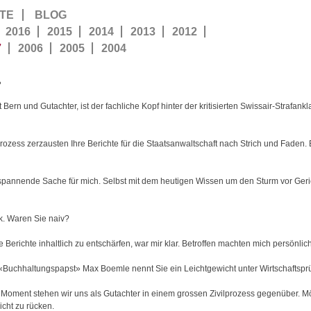
TE
BLOG
2016
2015
2014
2013
2012
7
2006
2005
2004
»
Bern und Gutachter, ist der fachliche Kopf hinter der kritisierten Swissair-Strafankl
rozess zerzausten Ihre Berichte für die Staatsanwaltschaft nach Strich und Faden.
spannende Sache für mich. Selbst mit dem heutigen Wissen um den Sturm vor Geric
ik. Waren Sie naiv?
Berichte inhaltlich zu entschärfen, war mir klar. Betroffen machten mich persönliche
r «Buchhaltungspapst» Max Boemle nennt Sie ein Leichtgewicht unter Wirtschaftsprü
 Moment stehen wir uns als Gutachter in einem grossen Zivilprozess gegenüber. M
cht zu rücken.