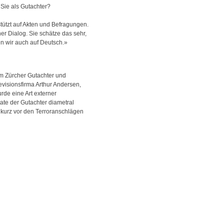
 Sie als Gutachter?
stützt auf Akten und Befragungen.
er Dialog. Sie schätze das sehr,
en wir auch auf Deutsch.»
om Zürcher Gutachter und
visionsfirma Arthur Andersen,
rde eine Art externer
tate der Gutachter diametral
 kurz vor den Terroranschlägen