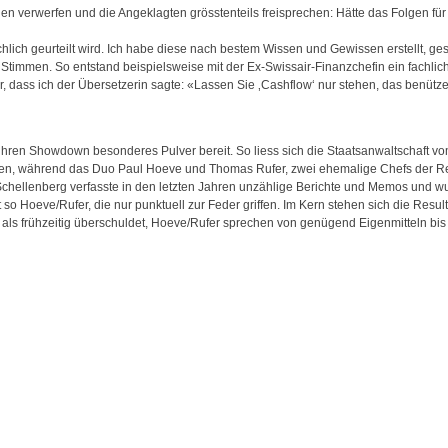
en verwerfen und die Angeklagten grösstenteils freisprechen: Hätte das Folgen für
hlich geurteilt wird. Ich habe diese nach bestem Wissen und Gewissen erstellt, ge
 Stimmen. So entstand beispielsweise mit der Ex-Swissair-Finanzchefin ein fachlich
, dass ich der Übersetzerin sagte: «Lassen Sie ‚Cashflow‘ nur stehen, das benütz
 ihren Showdown besonderes Pulver bereit. So liess sich die Staatsanwaltschaft v
ren, während das Duo Paul Hoeve und Thomas Rufer, zwei ehemalige Chefs der Re
chellenberg verfasste in den letzten Jahren unzählige Berichte und Memos und wu
t so Hoeve/Rufer, die nur punktuell zur Feder griffen. Im Kern stehen sich die Resul
r als frühzeitig überschuldet, Hoeve/Rufer sprechen von genügend Eigenmitteln bis