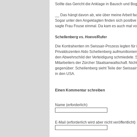
Sollte das Gericht die Anklage in Bausch und Bog
__ Das hängt davon ab, wie über meine Arbeit fac
Sogar unter den Angeklagten finden sich positive
sagte Frau Fouse einmal. Da kam es auch mal vor
Schellenberg vs. Hoeve/Rufer
Die Kontrahenten im Swissair-Prozess legten für
Privatdozenten Aldo Schellenberg aufmunitionie
den Abwehrschild der Verteidigung schmiedete. S
Mitarbeiters der Zürcher Staatsanwaltschaft. Nich
gegenüber: Schellenberg sieht Teile der Swissai
in den USA.
Einen Kommentar schreiben
Name (erforderlich)
E-Mail (erforderlich wird aber nicht veröffentlicht)