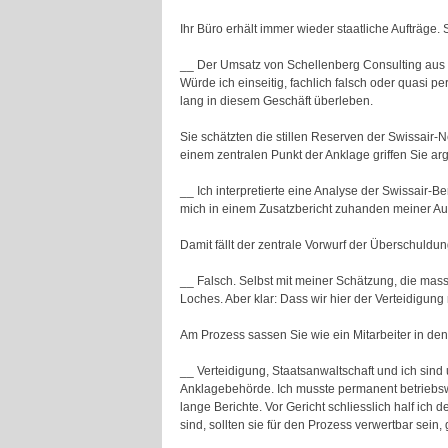
Ihr Büro erhält immer wieder staatliche Aufträge.
__ Der Umsatz von Schellenberg Consulting aus s
Würde ich einseitig, fachlich falsch oder quasi pe
lang in diesem Geschäft überleben.
Sie schätzten die stillen Reserven der Swissair-
einem zentralen Punkt der Anklage griffen Sie a
__ Ich interpretierte eine Analyse der Swissair-B
mich in einem Zusatzbericht zuhanden meiner Au
Damit fällt der zentrale Vorwurf der Überschuld
__ Falsch. Selbst mit meiner Schätzung, die mas
Loches. Aber klar: Dass wir hier der Verteidigung
Am Prozess sassen Sie wie ein Mitarbeiter in de
__ Verteidigung, Staatsanwaltschaft und ich sind
Anklagebehörde. Ich musste permanent betriebsw
lange Berichte. Vor Gericht schliesslich half ich
sind, sollten sie für den Prozess verwertbar sein