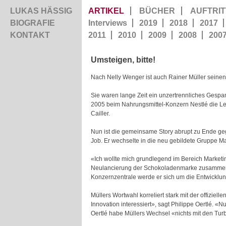
LUKAS HÄSSIG
ARTIKEL
BÜCHER
AUFTRIT
BIOGRAFIE
Interviews
2019
2018
2017
KONTAKT
2011
2010
2009
2008
200
Umsteigen, bitte!
Nach Nelly Wenger ist auch Rainer Müller seinen 
Sie waren lange Zeit ein unzertrennliches Gespan
2005 beim Nahrungsmittel-Konzern Nestlé die Le
Cailler.
Nun ist die gemeinsame Story abrupt zu Ende ge
Job. Er wechselte in die neu gebildete Gruppe M
«Ich wollte mich grundlegend im Bereich Marketin
Neulancierung der Schokoladenmarke zusammenhäng
Konzernzentrale werde er sich um die Entwicklu
Müllers Wortwahl korreliert stark mit der offizi
Innovation interessiert», sagt Philippe Oertlé. 
Oertlé habe Müllers Wechsel «nichts mit den Turb