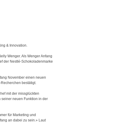
ing & Innovation.
 Nelly Wenger. Als Wenger Anfang
hef der Nestlé-Schokoladenmarke
Anfang November einen neuen
-Recherchen bestätigt.
Chef mit der missglückten
 seiner neuen Funktion in der
immer für Marketing und
fang an dabei zu sein.» Laut