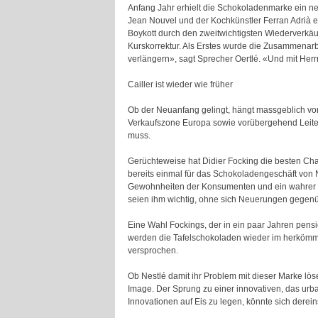
Anfang Jahr erhielt die Schokoladenmarke ein neu
Jean Nouvel und der Kochkünstler Ferran Adrià ei
Boykott durch den zweitwichtigsten Wiederverkä
Kurskorrektur. Als Erstes wurde die Zusammenarbe
verlängern», sagt Sprecher Oertlé. «Und mit Herr
Cailler ist wieder wie früher
Ob der Neuanfang gelingt, hängt massgeblich von H
Verkaufszone Europa sowie vorübergehend Leiter 
muss.
Gerüchteweise hat Didier Focking die besten Cha
bereits einmal für das Schokoladengeschäft von N
Gewohnheiten der Konsumenten und ein wahrer Sc
seien ihm wichtig, ohne sich Neuerungen gegenü
Eine Wahl Fockings, der in ein paar Jahren pensio
werden die Tafelschokoladen wieder im herkömmli
versprochen.
Ob Nestlé damit ihr Problem mit dieser Marke lös
Image. Der Sprung zu einer innovativen, das ur
Innovationen auf Eis zu legen, könnte sich derein