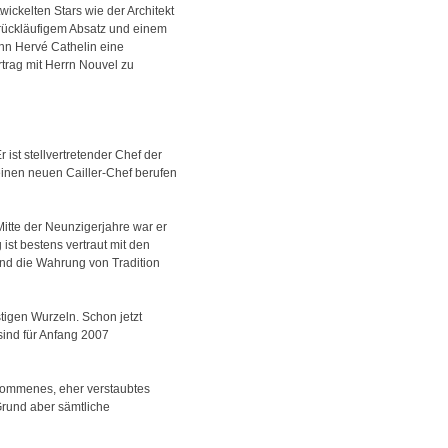
ickelten Stars wie der Architekt
h rückläufigem Absatz und einem
nn Hervé Cathelin eine
rtrag mit Herrn Nouvel zu
ist stellvertretender Chef der
einen neuen Cailler-Chef berufen
itte der Neunzigerjahre war er
ist bestens vertraut mit den
nd die Wahrung von Tradition
stigen Wurzeln. Schon jetzt
sind für Anfang 2007
gekommenes, eher verstaubtes
Grund aber sämtliche