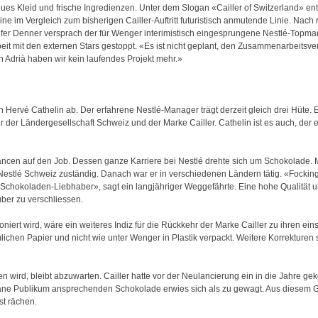
es Kleid und frische Ingredienzen. Unter dem Slogan «Cailler of Switzerland» entw
ne im Vergleich zum bisherigen Cailler-Auftritt futuristisch anmutende Linie. Nac
ufer Denner versprach der für Wenger interimistisch eingesprungene Nestlé-Topma
it mit den externen Stars gestoppt. «Es ist nicht geplant, den Zusammenarbeitsve
n Adrià haben wir kein laufendes Projekt mehr.»
ervé Cathelin ab. Der erfahrene Nestlé-Manager trägt derzeit gleich drei Hüte. Er 
der Ländergesellschaft Schweiz und der Marke Cailler. Cathelin ist es auch, der 
ncen auf den Job. Dessen ganze Karriere bei Nestlé drehte sich um Schokolade. M
estlé Schweiz zuständig. Danach war er in verschiedenen Ländern tätig. «Focking 
hokoladen-Liebhaber», sagt ein langjähriger Weggefährte. Eine hohe Qualität u
ber zu verschliessen.
niert wird, wäre ein weiteres Indiz für die Rückkehr der Marke Cailler zu ihren ein
chen Papier und nicht wie unter Wenger in Plastik verpackt. Weitere Korrekturen 
en wird, bleibt abzuwarten. Cailler hatte vor der Neulancierung ein in die Jahre 
bane Publikum ansprechenden Schokolade erwies sich als zu gewagt. Aus diesem 
st rächen.