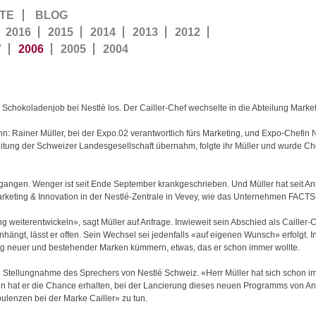
TE
BLOG
2016
2015
2014
2013
2012
7
2006
2005
2004
Schokoladenjob bei Nestlé los. Der Cailler-Chef wechselte in die Abteilung Market
n: Rainer Müller, bei der Expo.02 verantwortlich fürs Marketing, und Expo-Chefin
itung der Schweizer Landesgesellschaft übernahm, folgte ihr Müller und wurde C
gangen. Wenger ist seit Ende September krankgeschrieben. Und Müller hat seit 
arketing & Innovation in der Nestlé-Zentrale in Vevey, wie das Unternehmen FACTS
g weiterentwickeln», sagt Müller auf Anfrage. Inwieweit sein Abschied als Cailler-
t, lässt er offen. Sein Wechsel sei jedenfalls «auf eigenen Wunsch» erfolgt. In
ng neuer und bestehender Marken kümmern, etwas, das er schon immer wollte.
ellen Stellungnahme des Sprechers von Nestlé Schweiz. «Herr Müller hat sich schon 
«Nun hat er die Chance erhalten, bei der Lancierung dieses neuen Programms von An
ulenzen bei der Marke Cailler» zu tun.