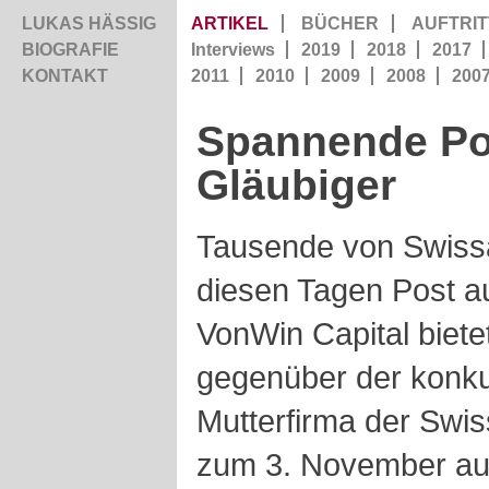
LUKAS HÄSSIG
ARTIKEL
BÜCHER
AUFTRIT
BIOGRAFIE
Interviews
2019
2018
2017
KONTAKT
2011
2010
2009
2008
200
Spannende Pos
Gläubiger
Tausende von Swissai
diesen Tagen Post a
VonWin Capital biete
gegenüber der konku
Mutterfirma der Swis
zum 3. November auf