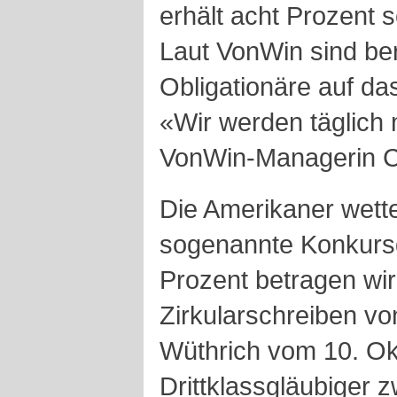
erhält acht Prozent 
Laut VonWin sind ber
Obligationäre auf da
«Wir werden täglich m
VonWin-Managerin C
Die Amerikaner wette
sogenannte Konkursd
Prozent betragen wi
Zirkularschreiben vo
Wüthrich vom 10. Okt
Drittklassgläubiger 