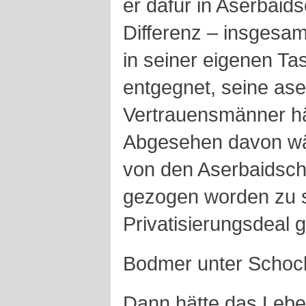
er dafür in Aserbaid
Differenz – insgesamt
in seiner eigenen T
entgegnet, seine as
Vertrauensmänner hät
Abgesehen davon wä
von den Aserbaidsch
gezogen worden zu s
Privatisierungsdeal g
Bodmer unter Schoc
Dann hätte das Leb