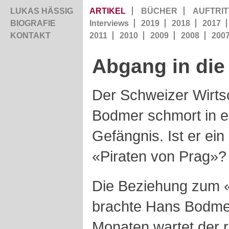
LUKAS HÄSSIG
ARTIKEL
BÜCHER
AUFTRIT
BIOGRAFIE
Interviews
2019
2018
2017
KONTAKT
2011
2010
2009
2008
200
Abgang in die 
Der Schweizer Wirts
Bodmer schmort in 
Gefängnis. Ist er ei
«Piraten von Prag»?
Die Beziehung zum «
brachte Hans Bodmer 
Monaten wartet der 