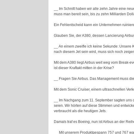
__ Im Schnitt haben wir alle zehn Jahre eine neu
muss man bereit sein, bis zu zehn Milliarden Dolla
Ein Fehlentscheid kann ein Unternehmen ruinier
Glauben Sie, der A380, dessen Lancierung Airbus
__ An einem zweifle ich keine Sekunde: Unsere K
nach diesem Jet sein wird, muss sich noch zeige
Mit dem A380 liegt Airbus weit weg vom Break-e
ist dieser Kraftakt mitten in der Krise?
__ Fragen Sie Airbus. Das Management muss die
Mit dem Sonic Cruiser, einem ultraschnellen Verk
__ Im Nachgang zum 11. September sagten uns die
seien. Wir hörten auf diese Stimmen und entwickel
verbraucht als die heutigen Jets.
Damals traf es Boeing, nun ist Airbus an der Re
__ Mit unserem Produktgespann 757 und 767 war