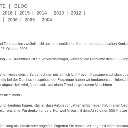
TE
BLOG
2016
2015
2014
2013
2012
7
2006
2005
2004
d Zentralasien zweifelt nicht am handwerklichen Können der europäischen Konkurr
z, 25. Oktober 2006
ing 787 Dreamliner, ist ein Verkaufsschlager, während die Probleme des A380-Dopp
ehen vieles gleich. Beide rechnen mit jährlich fünf Prozent Passagierwachstum übe
Einzig bei der Durchschnittsgrösse der Flugzeuge haben wir fundamentale Untersch
 abgewickelt wird, Airbus setzt auf einen Trend zu grösseren Maschinen.
ft nicht mehr?
nd Hamburg fragen. Klar ist, dass Airbus vor Jahren entschieden hat, in allen Se
nkurrenzfähig. Wir denken anders. Nur weil Airbus mit dem A380 einen 555-Plätzer 
e Zeit lang als Marktleader abgelöst. Zögerten Sie damals zu lange mit einer Neula