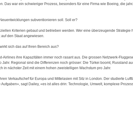
ten. Das war ein schwieriger Prozess, besonders für eine Firma wie Boeing, die ja
 Neuentwicklungen subventionieren soll. Soll er?
iellen Kriterien gebaut und betrieben werden. Wer eine überzeugende Strategie h
t auf den Staat angewiesen.
wirkt sich das auf Ihren Bereich aus?
t-Airlines ihre Kapazitäten immer noch rasant aus. Die grossen Netzwerk-Fluggese
Jahr. Regional sind die Differenzen noch grösser: Die Türkei boomt, Russland auc
 ich in nächster Zeit mit einem hohen zweistelligen Wachstum pro Jahr.
hren Verkaufschef für Europa und Mittelasien mit Sitz in London. Der studierte Luftf
 Aufgaben», sagt Dailey, «es ist alles drin: Technologie, Umwelt, komplexe Prozesse