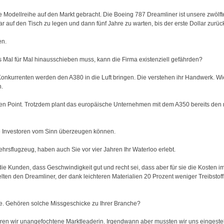
e Modellreihe auf den Markt gebracht. Die Boeing 787 Dreamliner ist unsere zwölf
r auf den Tisch zu legen und dann fünf Jahre zu warten, bis der erste Dollar zurückf
en.
 Mal für Mal hinausschieben muss, kann die Firma existenziell gefährden?
onkurrenten werden den A380 in die Luft bringen. Die verstehen ihr Handwerk. Wi
n.
ven Point. Trotzdem plant das europäische Unternehmen mit dem A350 bereits den 
 Investoren vom Sinn überzeugen können.
ehrsflugzeug, haben auch Sie vor vier Jahren Ihr Waterloo erlebt.
 Kunden, dass Geschwindigkeit gut und recht sei, dass aber für sie die Kosten im
ten den Dreamliner, der dank leichteren Materialien 20 Prozent weniger Treibstoff 
ihe. Gehören solche Missgeschicke zu Ihrer Branche?
en wir unangefochtene Marktleaderin. Irgendwann aber mussten wir uns eingeste