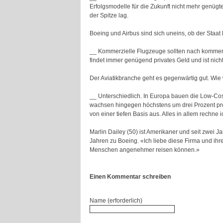
Erfolgsmodelle für die Zukunft nicht mehr genüg
der Spitze lag.
Boeing und Airbus sind sich uneins, ob der Staat
__ Kommerzielle Flugzeuge sollten nach kommerz
findet immer genügend privates Geld und ist nich
Der Aviatikbranche geht es gegenwärtig gut. Wie 
__ Unterschiedlich. In Europa bauen die Low-Cos
wachsen hingegen höchstens um drei Prozent pro 
von einer tiefen Basis aus. Alles in allem rechne
Marlin Dailey (50) ist Amerikaner und seit zwei Ja
Jahren zu Boeing. «Ich liebe diese Firma und ihre
Menschen angenehmer reisen können.»
Einen Kommentar schreiben
Name (erforderlich)