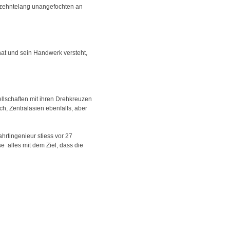
hrzehntelang unangefochten an
at und sein Handwerk versteht,
llschaften mit ihren Drehkreuzen
h, Zentralasien ebenfalls, aber
ahrtingenieur stiess vor 27
 ­ alles mit dem Ziel, dass die