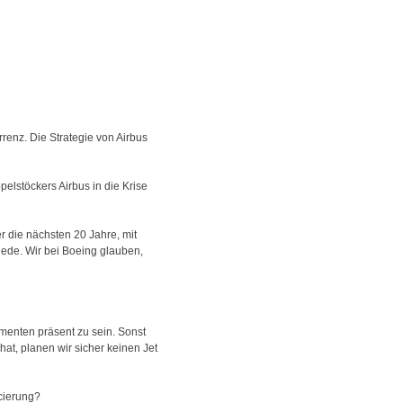
enz. Die Strategie von Airbus
elstöckers Airbus in die Krise
r die nächsten 20 Jahre, mit
iede. Wir bei Boeing glauben,
gmenten präsent zu sein. Sonst
hat, planen wir sicher keinen Jet
ncierung?