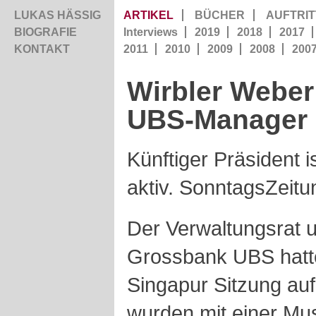
LUKAS HÄSSIG
ARTIKEL
BÜCHER
AUFTRIT
BIOGRAFIE
Interviews
2019
2018
2017
KONTAKT
2011
2010
2009
2008
200
Wirbler Weber
UBS-Manager
Künftiger Präsident 
aktiv. SonntagsZeitu
Der Verwaltungsrat u
Grossbank UBS hatt
Singapur Sitzung au
wurden mit einer Mus