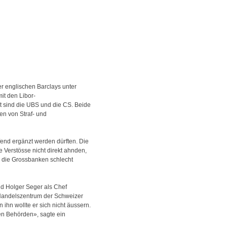
r englischen Barclays unter
it den Libor-
t sind die UBS und die CS. Beide
en von Straf- und
fend ergänzt werden dürften. Die
 Verstösse nicht direkt ahnden,
s die Grossbanken schlecht
d Holger Seger als Chef
 Handelszentrum der Schweizer
ihn wollte er sich nicht äussern.
en Behörden», sagte ein