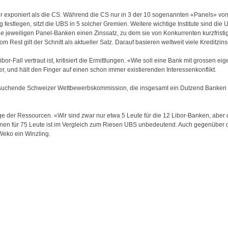
er exponiert als die CS. Während die CS nur in 3 der 10 sogenannten «Panels» von 
festlegen, sitzt die UBS in 5 solcher Gremien. Weitere wichtige Institute sind die
e jeweiligen Panel-Banken einen Zinssatz, zu dem sie von Konkurrenten kurzfris
 Rest gilt der Schnitt als aktueller Satz. Darauf basieren weltweit viele Kreditzins
r-Fall vertraut ist, kritisiert die Ermittlungen. «Wie soll eine Bank mit grossen e
, und hält den Finger auf einen schon immer existierenden Interessenkonflikt.
ersuchende Schweizer Wettbewerbskommission, die insgesamt ein Dutzend Banken u
ge der Ressourcen. «Wir sind zwar nur etwa 5 Leute für die 12 Libor-Banken, aber d
ionen für 75 Leute ist im Vergleich zum Riesen UBS unbedeutend. Auch gegenüber 
Weko ein Winzling.