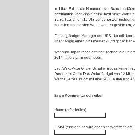
Im Libor-Fall ist die Nummer 1 der Schweiz stärk
bestimmtenLibor-Zins für eine bestimmte Währung 
Bank. Täglich um 11 Uhr Londoner Zeit melden di
höchsten und tiefsten Werte werden gestrichen, vom
Ein langjähriger Manager der UBS, der mit dem Libo
unabhängig einen Zins melden?», fragt der Banker
Während Japan rasch ermittelt, rechnet die unt
2014 mit ersten Ergebnissen.
Laut Weko-Vize Olivier Schaller ist das keine Fra
Dossier im Griff.» Das Weko-Budget von 12 Mill
Wettbewerbsaufsicht mit über 200 Leuten ist die 
Einen Kommentar schreiben
Name (erforderlich)
E-Mail (erforderlich wird aber nicht veröffentlicht)