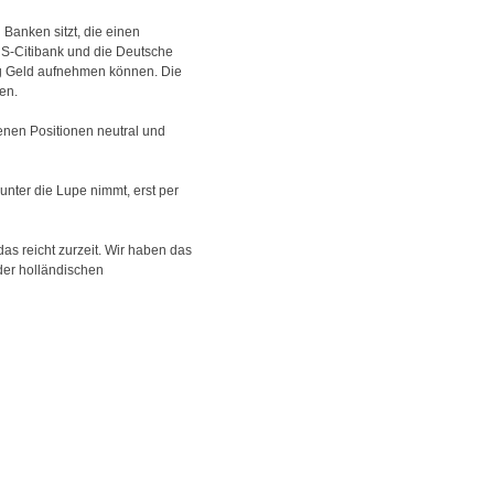
Banken sitzt, die einen
 US-Citibank und die Deutsche
tig Geld aufnehmen können. Die
en.
igenen Positionen neutral und
nter die Lupe nimmt, erst per
as reicht zurzeit. Wir haben das
der holländischen