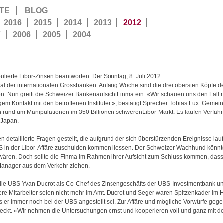
TE
BLOG
2016
2015
2014
2013
2012
7
2006
2005
2004
ierte Libor-Zinsen beantworten. Der Sonntag, 8. Juli 2012
al der internationalen Grossbanken. Anfang Woche sind die drei obersten Köpfe de
n. Nun greift die Schweizer BankenaufsichtFinma ein. «Wir schauen uns den Fall m
m Kontakt mit den betroffenen Instituten», bestätigt Sprecher Tobias Lux. Gemein
rund um Manipulationen im 350 Billionen schwerenLibor-Markt. Es laufen Verfahr
 Japan.
 detaillierte Fragen gestellt, die aufgrund der sich überstürzenden Ereignisse lau
S in der Libor-Affäre zuschulden kommen liessen. Der Schweizer Wachhund könnte
 wären. Doch sollte die Finma im Rahmen ihrer Aufsicht zum Schluss kommen, das
 Manager aus dem Verkehr ziehen.
 die UBS Yvan Ducrot als Co-Chef des Zinsengeschäfts der UBS-Investmentbank un
ere Mitarbeiter seien nicht mehr im Amt. Ducrot und Seger waren Spitzenkader im
 er immer noch bei der UBS angestellt sei. Zur Affäre und mögliche Vorwürfe gegen 
edeckt. «Wir nehmen die Untersuchungen ernst und kooperieren voll und ganz mit d