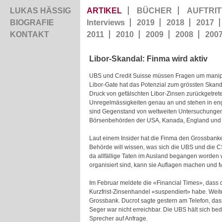
LUKAS HÄSSIG
ARTIKEL
BÜCHER
AUFTRIT
BIOGRAFIE
Interviews
2019
2018
2017
KONTAKT
2011
2010
2009
2008
200
Libor-Skandal: Finma wird aktiv
UBS und Credit Suisse müssen Fragen um manipul
Libor-Gate hat das Potenzial zum grössten Skand
Druck von gefälschten Libor-Zinsen zurückgetrete
Unregelmässigkeiten genau an und stehen in enge
sind Gegenstand von weltweiten Untersuchungen 
Börsenbehörden der USA, Kanada, England und
Laut einem Insider hat die Finma den Grossbanken
Behörde will wissen, was sich die UBS und die C
da allfällige Taten im Ausland begangen worden
organisiert sind, kann sie Auflagen machen und
Im Februar meldete die «Financial Times», dass
Kurzfrist-Zinsenhandel «suspendiert» habe. Weit
Grossbank. Ducrot sagte gestern am Telefon, dass
Seger war nicht erreichbar. Die UBS hält sich b
Sprecher auf Anfrage.