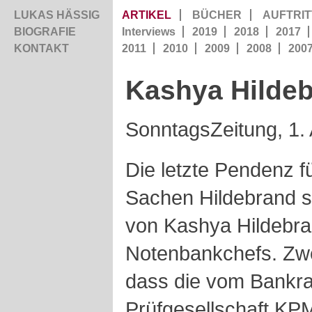
LUKAS HÄSSIG
ARTIKEL
BÜCHER
AUFTRIT
BIOGRAFIE
Interviews
2019
2018
2017
KONTAKT
2011
2010
2009
2008
200
Kashya Hilde
SonntagsZeitung, 1. 
Die letzte Pendenz fü
Sachen Hildebrand s
von Kashya Hildebra
Notenbankchefs. Zwe
dass die vom Bankra
Prüfgesellschaft KP