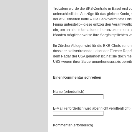
Trotzdem wurde die BKB-Zentrale in Basel erst vo
unterschiedliche Auszüge für das gleiche Konto,
der ASE erhalten hatte.» Die Bank vermutete Urk
Finma unterstellt – diese entzog den Verantwortli
ein, um an alle Informationen heranzukommen», s
könnten möglicherweise ihre Sorgfaltspflichten ve
Ihr Zürcher Ableger wird für die BKB-Chefs zune
dass der stellvertretende Leiter der Zürcher Repr
dem Radar der USA gelandet ist, hat sie doch m
UBS wegen ihrer Steuerumgehungspraxis bereits
Einen Kommentar schreiben
Name (erforderlich)
E-Mail (erforderlich wird aber nicht veröffentlicht)
Kommentar (erforderlich)