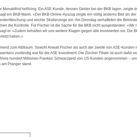
r Monatsfrist hellhörig. Ein ASE-Kunde, dessen Gelder bei der BKB lagen, zeigte 
 sagt ein BKB-Mann. «Der BKB-Online-Auszug zeigte ein völlig anderes Bild als d
undenfälschung und reichte Strafanzeige ein. Am Dienstag verhafteten die Behörd
chen die Kontrolle. Für Fischer ist die Sache für die BKB nicht ausgestanden. «Wir 
agt er. «Zudem behalten wir uns weitere Klagen gegen alle Involvierten vor. Di
rletzt haben.»
hmend zum Albtraum. Sowohl Anwalt Fischer als auch der zweite von ASE-Kunden ma
äsentanz zuständig war für die ASE Investment. Die Zürcher Filiale ist auch dafür v
ehrere hundert Millionen Franken Schwarzgeld von US-Kunden angenommen – und d
 am Pranger stand.