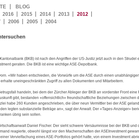
TE
BLOG
2016
2015
2014
2013
2012
7
2006
2005
2004
untersuchen
Kantonalbank (BKB) ist nach den Angriffen der US-Justiz jetzt auch in den Strudel 
tment geraten. Die BKB ist eine wichtige ASE-Depotbank.
vorn. «Wir haben entschieden, die Vorwürfe um die ASE durch einen unabhängigen
erhalte uneingeschränkten Zugriff zu allen Dokumenten und Mitarbeitern.
trugsfall handeln, bei dem der Zürcher Ableger der BKB an vorderster Front eine R
skunft gibt, bestanden «offensichtlich» freundschaftliche Beziehungen zwischen 
lei habe 260 Kunden angeschrieben, die über neun Vermittler bei der ASE geland
den legten substanzielle Beträge an», sagt der Anwalt. Der «Tages-Anzeiger» beri
anken übrig sein sollen.
tschaftsanwalt Daniel Fischer. Der sieht schwere Versäumnisse bei der BKB un
emand reagierte, obwohl längst vor den Machenschaften der ASEInvestment gewarn
einer Vervielfachung eines ASE-Portfolios gehört hatte, von einem Investment abrie