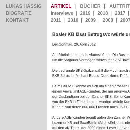
LUKAS HÄSSIG
ARTIKEL
BÜCHER
AUFTRIT
BIOGRAFIE
Interviews
2019
2018
2017
KONTAKT
2011
2010
2009
2008
200
Basler KB lässt Betrugsvorwürfe 
Der Sonntag, 29. April 2012
Am Rheinknie herrscht Alarmstufe rot. Die Basler 
um die Aargauer Vermögensverwalterin ASE Inves
Die bedrängte BKB-Spitze wählt die Flucht nach 
BKB-Sprecher Michael Buess. Der externe Prüfer 
Beim Fall ASE könnte es sich um einen grossen Be
einem Anwalt mit ASE-Kunden, der nur anonym Au
den Zuständigen bei der Zürcher BKB. Seine Kanz
von der BKB in Zürich betreut worden. «Viele Kun
Kundin, von deren 600 000 Franken noch 9500 Fr
Andere ASE-Kunden beauftragten den Zürcher Wir
Luzerner KB und SaxoBank. «Mich stört, dass ni
auf den «K-Tipp», der 2009 einem Leser, der von 