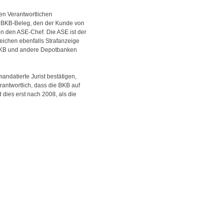
den Verantwortlichen
er BKB-Beleg, den der Kunde von
en den ASE-Chef. Die ASE ist der
reichen ebenfalls Strafanzeige
e BKB und andere Depotbanken
ndatierte Jurist bestätigen,
erantwortlich, dass die BKB auf
ies erst nach 2008, als die