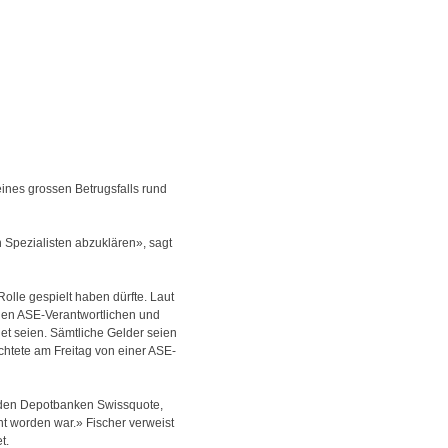
eines grossen Betrugsfalls rund
 Spezialisten abzuklären», sagt
olle gespielt haben dürfte. Laut
den ASE-Verantwortlichen und
et seien. Sämtliche Gelder seien
chtete am Freitag von einer ASE-
d den Depotbanken Swissquote,
t worden war.» Fischer verweist
t.