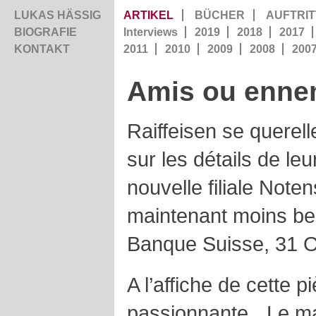
LUKAS HÄSSIG
ARTIKEL
BÜCHER
AUFTRIT
BIOGRAFIE
Interviews
2019
2018
2017
KONTAKT
2011
2010
2009
2008
200
Amis ou enne
Raiffeisen se querel
sur les détails de le
nouvelle filiale Noten
maintenant moins be
Banque Suisse, 31 
A l’affiche de cette p
passionnante, „Le mal